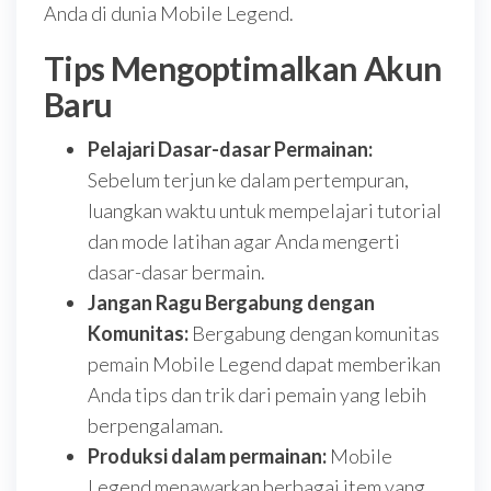
Anda di dunia Mobile Legend.
Tips Mengoptimalkan Akun
Baru
Pelajari Dasar-dasar Permainan:
Sebelum terjun ke dalam pertempuran,
luangkan waktu untuk mempelajari tutorial
dan mode latihan agar Anda mengerti
dasar-dasar bermain.
Jangan Ragu Bergabung dengan
Komunitas:
Bergabung dengan komunitas
pemain Mobile Legend dapat memberikan
Anda tips dan trik dari pemain yang lebih
berpengalaman.
Produksi dalam permainan:
Mobile
Legend menawarkan berbagai item yang