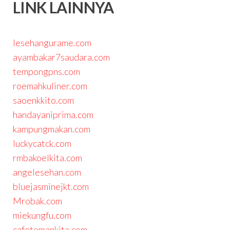
LINK LAINNYA
lesehangurame.com
ayambakar7saudara.com
tempongpns.com
roemahkuliner.com
saoenkkito.com
handayaniprima.com
kampungmakan.com
luckycatck.com
rmbakoelkita.com
angelesehan.com
bluejasminejkt.com
Mrobak.com
miekungfu.com
cafetemankita.com