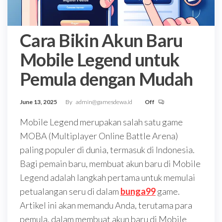
Cara Bikin Akun Baru
Mobile Legend untuk
Pemula dengan Mudah
June 13, 2025
By
admin@gamesdewa.id
Off
Mobile Legend merupakan salah satu game
MOBA (Multiplayer Online Battle Arena)
paling populer di dunia, termasuk di Indonesia.
Bagi pemain baru, membuat akun baru di Mobile
Legend adalah langkah pertama untuk memulai
petualangan seru di dalam
bunga99
game.
Artikel ini akan memandu Anda, terutama para
pemula, dalam membuat akun baru di Mobile