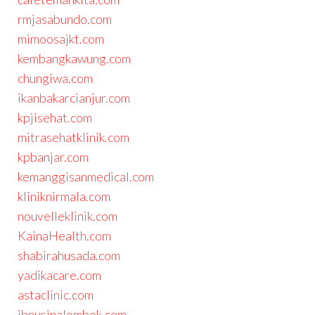
rmjasabundo.com
mimoosajkt.com
kembangkawung.com
chungiwa.com
ikanbakarcianjur.com
kpjisehat.com
mitrasehatklinik.com
kpbanjar.com
kemanggisanmedical.com
kliniknirmala.com
nouvelleklinik.com
KainaHealth.com
shabirahusada.com
yadikacare.com
astaclinic.com
ibnusinalombok.com