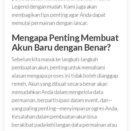
Legend dengan mudah. Kami juga akan
membagikan tips penting agar Anda dapat
memulai permainan dengan lancar.
Mengapa Penting Membuat
Akun Baru dengan Benar?
Sebelum kita masuk ke langkah-langkah
pembuatan akun, penting untuk memahami
alasan mengapa proses ini tidak boleh dianggap
remeh. Akun yang dibuat secara benar akan
memudahkan Anda dalam mengelola data
permainan, berpartisipasi dalam event, dan—
yang paling penting—menyimpan progres Anda.
Kesalahan dalam pembuatan akun bisa
berakibat pada kehilangan data permainan atau