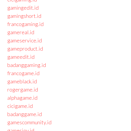
gamingedit.id
gamingshort.id
francogaming.id
gamereal.id
gameservice.id
gameproduct.id
gameedit.id
badanggaming.id
francogame.id
gameblack.id
rogergame.id
alphagame.id
cicigame.id
badanggame.id
gamescommunity.id
gamesjoy.id