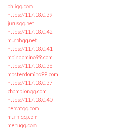
ahliqq.com
https://117.18.0.39
jurusqq.net
https://117.18.0.42
murahqq.net
https://117.18.0.41
maindomino99.com
https://117.18.0.38
masterdomino99.com
https://117.18.0.37
championqq.com
https://117.18.0.40
hematqq.com
murniqq.com
menuqq.com