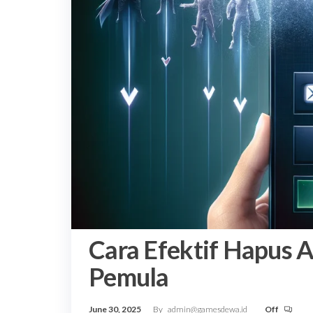
Cara Efektif Hapus 
Pemula
June 30, 2025
By
admin@gamesdewa.id
Off