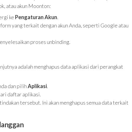
ok, atau akun Moonton:
ergi ke
Pengaturan Akun
.
form yang terkait dengan akun Anda, seperti Google atau
 menyelesaikan proses unbinding.
anjutnya adalah menghapus data aplikasi dari perangkat
da dan pilih
Aplikasi
.
ari daftar aplikasi.
 tindakan tersebut. Ini akan menghapus semua data terkait
langgan