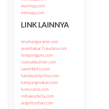
murniqq.com
menuqq.com
LINK LAINNYA
lesehangurame.com
ayambakar7saudara.com
tempongpns.com
roemahkuliner.com
saoenkkito.com
handayaniprima.com
kampungmakan.com
luckycatck.com
rmbakoelkita.com
angelesehan.com