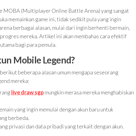
e MOBA (Multiplayer Online Battle Arena) yang sangat
uka memainkan game ini, tidak sedikit pula yang ingin
na berbagai alasan, mulai dari ingin berhenti bermain,
progres mereka. Artikel ini akan membahas cara efektif
utama bagi para pemula.
un Mobile Legend?
 berikut beberapa alasan umum mengapa seseorang
gend mereka:
orang
live draw sgp
mungkin merasa mereka menghabiskan
pemain yang ingin memulai dengan akun baru untuk
ang berbeda.
ang privasi dan data pribadi yang terkait dengan akun.