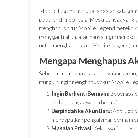
Mobile Legend merupakan salah satu gam
populer di Indonesia. Meski banyak yang s
menghapus akun Mobile Legend mereka kare
mengganti akun, atau hanya ingin mereset 
untuk menghapus akun Mobile Legend, ter
Mengapa Menghapus Ak
Sebelum membahas cara menghapus akun,
mungkin ingin menghapus akun Mobile Le
Ingin Berhenti Bermain
: Beberapa 
terlalu banyak waktu bermain.
Berpindah ke Akun Baru
: Ada juga 
mendapatkan pengalaman bermain y
Masalah Privasi
: Kekhawatiran tent