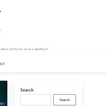
katkan performa secara signifikan!
ANT
Search
Search