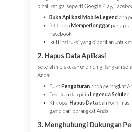
pihak ketiga, seperti Google Play, Facebo
Buka Aplikasi Mobile Legend
dan p
Pilih opsi
Memperlonggar
pada plat
Facebook.
Ikuti instruksi yang diberikan untuk
2. Hapus Data Aplikasi
Setelah melakukan unbinding, langkah sel
Anda:
Buka
Pengaturan
pada perangkat An
Temukan dan pilih
Legenda Seluler
d
Klik opsi
Hapus Data
dan konfirmasi
game dari perangkat Anda.
3. Menghubungi Dukungan Pe