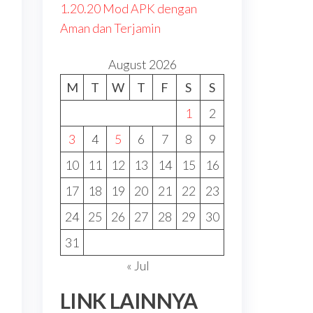
1.20.20 Mod APK dengan
Aman dan Terjamin
August 2026
M
T
W
T
F
S
S
1
2
3
4
5
6
7
8
9
10
11
12
13
14
15
16
17
18
19
20
21
22
23
24
25
26
27
28
29
30
31
« Jul
LINK LAINNYA