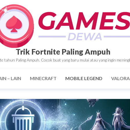
Trik Fortnite Paling Ampuh
tnite tahun Paling Ampuh. Cocok buat yang baru mulai atau yang ingin mening
AIN – LAIN
MINECRAFT
MOBILE LEGEND
VALOR