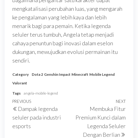
bagaimana pengantar satu karakter dapat
mengkatalisasi perubahan luas, yang mengarah
ke pengalaman yang lebih kaya dan lebih
menarik bagi para pemain. Ketika legenda
seluler terus tumbuh, Angela tetap menjadi
cahaya penuntun bagi inovasi dalam eselon
dukungan, mewujudkan evolusi permainan itu
sendiri.
Category
Dota 2
Genshin Impact
Minecraft
Mobile Legend
Valorant
Tags
angela-mobile-legend
Post
Previous
PREVIOUS
NEXT
Next
Dampak legenda
Membuka Fitur
navigation
Post
Post
seluler pada industri
Premium Kunci dalam
esports
Legenda Seluler
Dengan Berlian