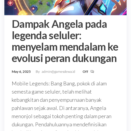
Dampak Angela pada
legenda seluler:
menyelam mendalam ke
evolusi peran dukungan
May 6, 2025
By
admin@gamesdewa.id
Off
Mobile Legends: Bang Bang, pokok di alam
semesta game seluler, telah melihat
kebangkitan dan penyempurnaan banyak
pahlawan sejak awal. Di antaranya, Angela
menonjol sebagai tokoh penting dalam peran
dukungan. Pendahuluannya mendefinisikan