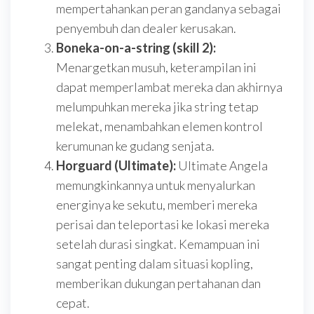
mempertahankan peran gandanya sebagai
penyembuh dan dealer kerusakan.
Boneka-on-a-string (skill 2):
Menargetkan musuh, keterampilan ini
dapat memperlambat mereka dan akhirnya
melumpuhkan mereka jika string tetap
melekat, menambahkan elemen kontrol
kerumunan ke gudang senjata.
Horguard (Ultimate):
Ultimate Angela
memungkinkannya untuk menyalurkan
energinya ke sekutu, memberi mereka
perisai dan teleportasi ke lokasi mereka
setelah durasi singkat. Kemampuan ini
sangat penting dalam situasi kopling,
memberikan dukungan pertahanan dan
cepat.