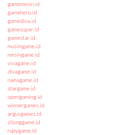
gamemesin.id
gamehero.id
gamediva.id
gamesuper.id
gamestar.id
musimgame.id
mesingame.id
vivagame.id
divagame.id
namagame.id
stargame.id
opengaming.id
winnergames.id
argusgames.id
zilonggame.id
rubygame.id