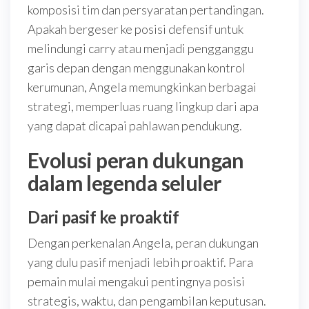
komposisi tim dan persyaratan pertandingan.
Apakah bergeser ke posisi defensif untuk
melindungi carry atau menjadi pengganggu
garis depan dengan menggunakan kontrol
kerumunan, Angela memungkinkan berbagai
strategi, memperluas ruang lingkup dari apa
yang dapat dicapai pahlawan pendukung.
Evolusi peran dukungan
dalam legenda seluler
Dari pasif ke proaktif
Dengan perkenalan Angela, peran dukungan
yang dulu pasif menjadi lebih proaktif. Para
pemain mulai mengakui pentingnya posisi
strategis, waktu, dan pengambilan keputusan.