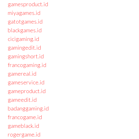
gamesproduct.id
miyagames.id
gatotgames.id
blackgames.id
cicigaming.id
gamingedit.id
gamingshort.id
francogaming.id
gamereal.id
gameservice.id
gameproduct.id
gameedit.id
badanggaming.id
francogame.id
gameblack.id
rogergame.id