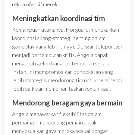
rekan ofensif mereka.
Meningkatkan koordinasi tim
Kemampuan utamanya, Horguard, menekankan
koordinasi silang-strategi penting dalam
gameplay yang lebih tinggi. Dengan teleportasi
menjadi pertempuran kritis, Angela dapat
mengubah gelombang pertempuran secara
instan. Ini mempromosikan pendekatan yang
lebih strategis, mendorong tim untuk bersinergi
lebih baik dan memprioritaskan komunikasi.
Mendorong beragam gaya bermain
Angela menawarkan fleksibilitas dalam
permainan, mendorong pemain untuk
menyesuaikan gaya mereka sesuai dengan