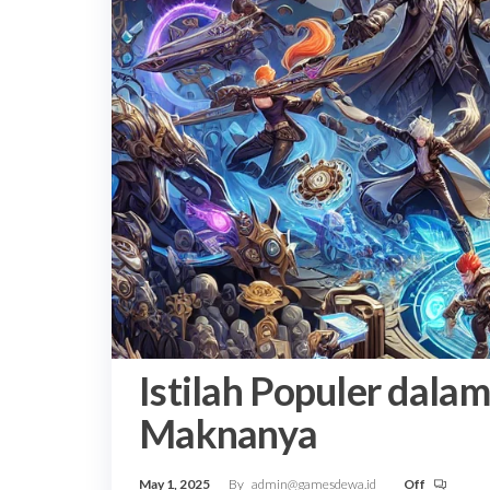
Istilah Populer dala
Maknanya
May 1, 2025
By
admin@gamesdewa.id
Off