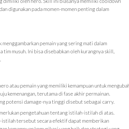
g dimiliki oleh hero. Skill ini biasanya memiliki cooldown
nya dan digunakan pada momen-momen penting dalam
tuk menggambarkan pemain yang sering mati dalam
im musuh. Ini bisa disebabkan oleh kurangnya skill,
.
a hero atau pemain yang memiliki kemampuan untuk menguba
ju kemenangan, terutama di fase akhir permainan.
ng potensi damage-nya tinggi disebut sebagai carry.
rlukan pengetahuan tentang istilah-istilah di atas.
stilah tersebut secara efektif dapat memberikan
ngan kemampuan komunikasi yang baik dan strategi yang