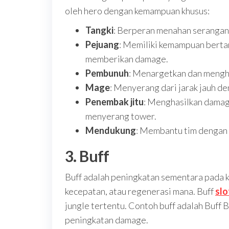
oleh hero dengan kemampuan khusus:
Tangki
: Berperan menahan serangan 
Pejuang
: Memiliki kemampuan berta
memberikan damage.
Pembunuh
: Menargetkan dan mengh
Mage
: Menyerang dari jarak jauh d
Penembak jitu
: Menghasilkan damage
menyerang tower.
Mendukung
: Membantu tim dengan 
3. Buff
Buff adalah peningkatan sementara pada 
kecepatan, atau regenerasi mana. Buff
sl
jungle tertentu. Contoh buff adalah Buff 
peningkatan damage.