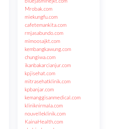
bluejasminejkt.com
Mrobak.com
miekungfu.com
cafetemankita.com
rmjasabundo.com
mimoosajkt.com
kembangkawung.com
chungiwa.com
ikanbakarcianjur.com
kpjisehat.com
mitrasehatklinik.com
kpbanjar.com
kemanggisanmedical.com
kliniknirmala.com
nouvelleklinik.com
KainaHealth.com