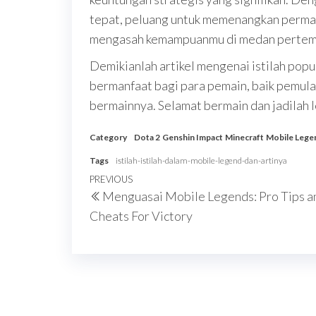
tepat, peluang untuk memenangkan permain
mengasah kemampuanmu di medan pertem
Demikianlah artikel mengenai istilah po
bermanfaat bagi para pemain, baik pemula
bermainnya. Selamat bermain dan jadilah
Category
Dota 2
Genshin Impact
Minecraft
Mobile Lege
Tags
istilah-istilah-dalam-mobile-legend-dan-artinya
Post
Previous
PREVIOUS
Menguasai Mobile Legends: Pro Tips a
navigation
Post
Cheats For Victory