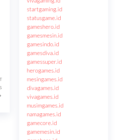
vivagaming.id
startgaming.id
statusgame.id
gameshero.id
gamesmesin.id
gamesindo.id
gamesdiva.id
gamessuper.id
herogames.id
mesingames.id
T
Next
s
divagames.id
Post
vivagames.id
musimgames.id
namagames.id
gamecore.id
gamemesin.id