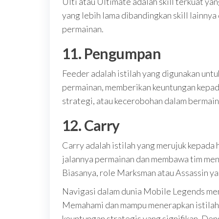
Ulti atau Ultimate adalah skill terkuat yan
yang lebih lama dibandingkan skill lain
permainan.
11. Pengumpan
Feeder adalah istilah yang digunakan un
permainan, memberikan keuntungan kepada t
strategi, atau kecerobohan dalam bermain
12. Carry
Carry adalah istilah yang merujuk kepad
jalannya permainan dan membawa tim menu
Biasanya, role Marksman atau Assassin ya
Navigasi dalam dunia Mobile Legends meme
Memahami dan mampu menerapkan istilah-i
keuntungan strategis yang signifikan. De