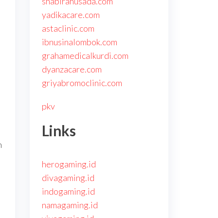
shabirahusada.com
yadikacare.com
astaclinic.com
ibnusinalombok.com
grahamedicalkurdi.com
dyanzacare.com
griyabromoclinic.com
pkv
Links
h
herogaming.id
divagaming.id
indogaming.id
namagaming.id