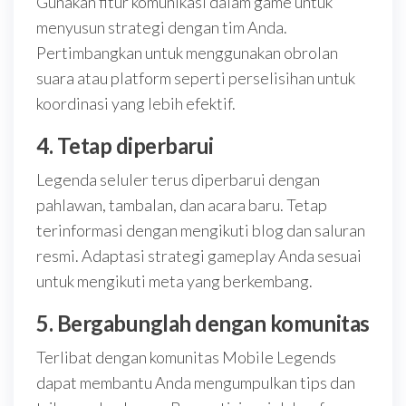
Gunakan fitur komunikasi dalam game untuk
menyusun strategi dengan tim Anda.
Pertimbangkan untuk menggunakan obrolan
suara atau platform seperti perselisihan untuk
koordinasi yang lebih efektif.
4. Tetap diperbarui
Legenda seluler terus diperbarui dengan
pahlawan, tambalan, dan acara baru. Tetap
terinformasi dengan mengikuti blog dan saluran
resmi. Adaptasi strategi gameplay Anda sesuai
untuk mengikuti meta yang berkembang.
5. Bergabunglah dengan komunitas
Terlibat dengan komunitas Mobile Legends
dapat membantu Anda mengumpulkan tips dan