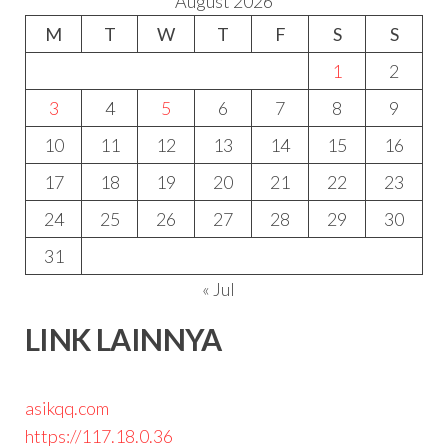
August 2026
M
T
W
T
F
S
S
1
2
3
4
5
6
7
8
9
10
11
12
13
14
15
16
17
18
19
20
21
22
23
24
25
26
27
28
29
30
31
« Jul
LINK LAINNYA
asikqq.com
https://117.18.0.36