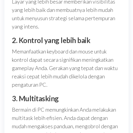
Layar yang lebih besar memberikan visibilitas
yang lebih baik dan membuatnya lebih mudah
untuk menyusun strategi selama pertempuran
yang intens.
2. Kontrol yang lebih baik
Memanfaatkan keyboard dan mouse untuk
kontrol dapat secara signifikan meningkatkan
gameplay Anda. Gerakan yang tepat dan waktu
reaksi cepat lebih mudah dikelola dengan
pengaturan PC.
3. Multitasking
Bermain di PC memungkinkan Anda melakukan
multitask lebih efisien. Anda dapat dengan
mudah mengakses panduan, mengobrol dengan