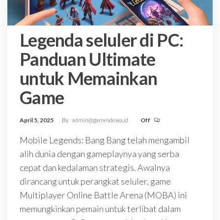
Legenda seluler di PC:
Panduan Ultimate
untuk Memainkan
Game
April 5, 2025
By
admin@gamesdewa.id
Off
Mobile Legends: Bang Bang telah mengambil
alih dunia dengan gameplaynya yang serba
cepat dan kedalaman strategis. Awalnya
dirancang untuk perangkat seluler, game
Multiplayer Online Battle Arena (MOBA) ini
memungkinkan pemain untuk terlibat dalam