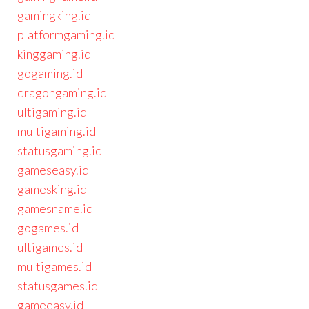
gamingking.id
platformgaming.id
kinggaming.id
gogaming.id
dragongaming.id
ultigaming.id
multigaming.id
statusgaming.id
gameseasy.id
gamesking.id
gamesname.id
gogames.id
ultigames.id
multigames.id
statusgames.id
gameeasy.id