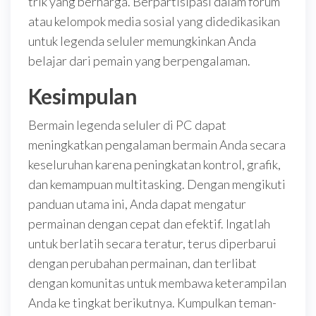
trik yang berharga. Berpartisipasi dalam forum
atau kelompok media sosial yang didedikasikan
untuk legenda seluler memungkinkan Anda
belajar dari pemain yang berpengalaman.
Kesimpulan
Bermain legenda seluler di PC dapat
meningkatkan pengalaman bermain Anda secara
keseluruhan karena peningkatan kontrol, grafik,
dan kemampuan multitasking. Dengan mengikuti
panduan utama ini, Anda dapat mengatur
permainan dengan cepat dan efektif. Ingatlah
untuk berlatih secara teratur, terus diperbarui
dengan perubahan permainan, dan terlibat
dengan komunitas untuk membawa keterampilan
Anda ke tingkat berikutnya. Kumpulkan teman-