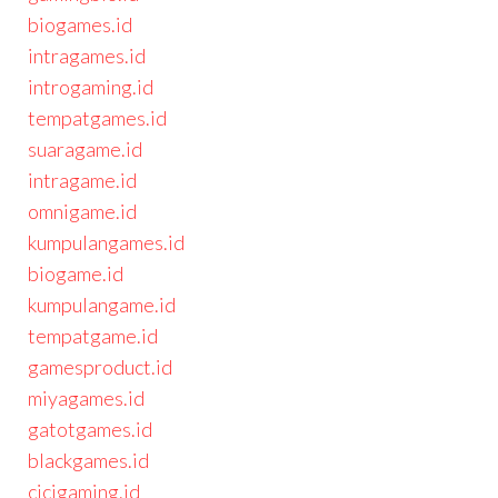
biogames.id
intragames.id
introgaming.id
tempatgames.id
suaragame.id
intragame.id
omnigame.id
kumpulangames.id
biogame.id
kumpulangame.id
tempatgame.id
gamesproduct.id
miyagames.id
gatotgames.id
blackgames.id
cicigaming.id