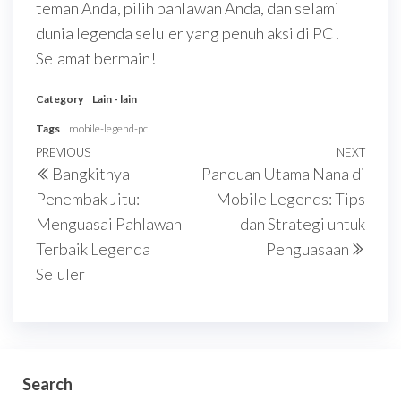
teman Anda, pilih pahlawan Anda, dan selami
dunia legenda seluler yang penuh aksi di PC!
Selamat bermain!
Category
Lain - lain
Tags
mobile-legend-pc
Post
Previous
PREVIOUS
NEXT
Next
Bangkitnya
Panduan Utama Nana di
navigation
Post
Post
Penembak Jitu:
Mobile Legends: Tips
Menguasai Pahlawan
dan Strategi untuk
Terbaik Legenda
Penguasaan
Seluler
Search