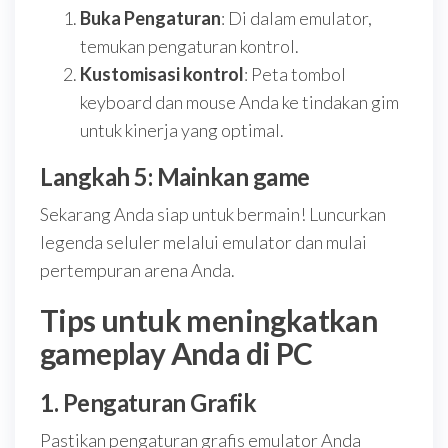
Buka Pengaturan
: Di dalam emulator,
temukan pengaturan kontrol.
Kustomisasi kontrol
: Peta tombol
keyboard dan mouse Anda ke tindakan gim
untuk kinerja yang optimal.
Langkah 5: Mainkan game
Sekarang Anda siap untuk bermain! Luncurkan
legenda seluler melalui emulator dan mulai
pertempuran arena Anda.
Tips untuk meningkatkan
gameplay Anda di PC
1. Pengaturan Grafik
Pastikan pengaturan grafis emulator Anda