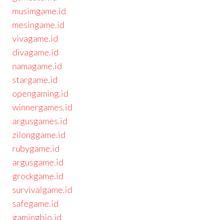
musimgame.id
mesingame.id
vivagame.id
divagame.id
namagame.id
stargame.id
opengaming.id
winnergames.id
argusgames.id
zilonggame.id
rubygame.id
argusgame.id
grockgame.id
survivalgame.id
safegame.id
gamingbio.id