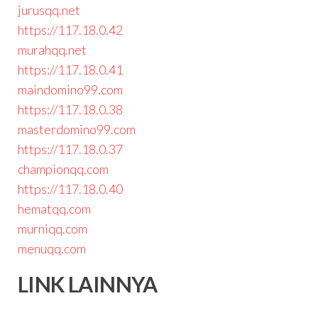
jurusqq.net
https://117.18.0.42
murahqq.net
https://117.18.0.41
maindomino99.com
https://117.18.0.38
masterdomino99.com
https://117.18.0.37
championqq.com
https://117.18.0.40
hematqq.com
murniqq.com
menuqq.com
LINK LAINNYA