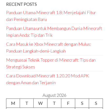
RECENT POSTS
Panduan Utama Minecraft 1.8: Menjelajahi Fitur
dan Peningkatan Baru
Panduan Utama untuk Membangun Dunia Minecraft
Impian Anda: Tip dan Trik
Cara Masuk ke Xbox Minecraft dengan Mulus:
Panduan Langkah-demi-Langkah
Menguasai Teknik Topper di Minecraft: Tips dan
Strategi Sukses
Cara Download Minecraft 1.20.20 Mod APK
dengan Aman dan Terjamin
August 2026
M
T
W
T
F
S
S