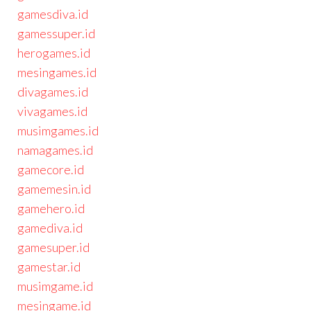
gamesdiva.id
gamessuper.id
herogames.id
mesingames.id
divagames.id
vivagames.id
musimgames.id
namagames.id
gamecore.id
gamemesin.id
gamehero.id
gamediva.id
gamesuper.id
gamestar.id
musimgame.id
mesingame.id