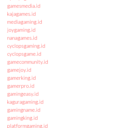
gamesmedia.id
kajagames.id
mediagaming.id
joygaming.id
nanagames.id
cyclopsgaming.id
cyclopsgame.id
gamecommunity.id
gamejoy.id
gamerking.id
gamerpro.id
gamingeasy.id
kaguragaming.id
gamingname.id
gamingking.id
platformgaming.id