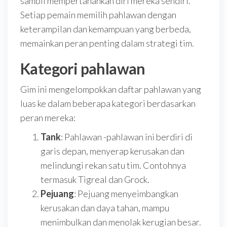
sambil mempertahankan diri mereka sendiri.
Setiap pemain memilih pahlawan dengan
keterampilan dan kemampuan yang berbeda,
memainkan peran penting dalam strategi tim.
Kategori pahlawan
Gim ini mengelompokkan daftar pahlawan yang
luas ke dalam beberapa kategori berdasarkan
peran mereka:
Tank
: Pahlawan -pahlawan ini berdiri di
garis depan, menyerap kerusakan dan
melindungi rekan satu tim. Contohnya
termasuk Tigreal dan Grock.
Pejuang
: Pejuang menyeimbangkan
kerusakan dan daya tahan, mampu
menimbulkan dan menolak kerugian besar.