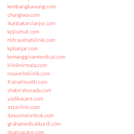
kembangkawung.com
chungiwa.com
ikanbakarcianjur.com
kpjisehat.com
mitrasehatklinik.com
kpbanjar.com
kemanggisanmedical.com
kliniknirmala.com
nouvelleklinik.com
KainaHealth.com
shabirahusada.com
yadikacare.com
astaclinic.com
ibnusinalombok.com
grahamedicalkurdi.com
dyanzacare.com