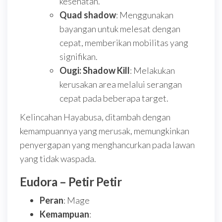
kesehatan.
Quad shadow
: Menggunakan
bayangan untuk melesat dengan
cepat, memberikan mobilitas yang
signifikan.
Ougi: Shadow Kill
: Melakukan
kerusakan area melalui serangan
cepat pada beberapa target.
Kelincahan Hayabusa, ditambah dengan
kemampuannya yang merusak, memungkinkan
penyergapan yang menghancurkan pada lawan
yang tidak waspada.
Eudora – Petir Petir
Peran
: Mage
Kemampuan
: