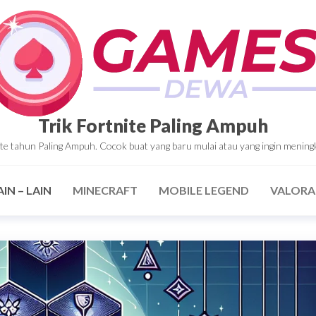
Trik Fortnite Paling Ampuh
tnite tahun Paling Ampuh. Cocok buat yang baru mulai atau yang ingin mening
AIN – LAIN
MINECRAFT
MOBILE LEGEND
VALOR