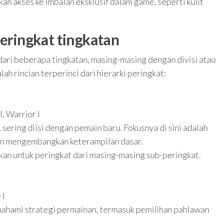
n akses ke imbalan eksklusif dalam game, seperti kulit
peringkat tingkatan
dari beberapa tingkatan, masing-masing dengan divisi atau
ah rincian terperinci dari hierarki peringkat:
I, Warrior I
 sering diisi dengan pemain baru. Fokusnya di sini adalah
an mengembangkan keterampilan dasar.
kan untuk peringkat dari masing-masing sub-peringkat.
 I
emahami strategi permainan, termasuk pemilihan pahlawan