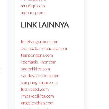
murniqq.com
menuqq.com
LINK LAINNYA
lesehangurame.com
ayambakar7saudara.com
tempongpns.com
roemahkuliner.com
saoenkkito.com
I
handayaniprima.com
kampungmakan.com
luckycatck.com
rmbakoelkita.com
angelesehan.com