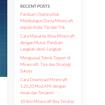
RECENT POSTS
Panduan Utama untuk
Membangun Dunia Minecraft
Impian Anda: Tip dan Trik
Cara Masuk ke Xbox Minecraft
dengan Mulus: Panduan
Langkah-demi-Langkah
Menguasai Teknik Topper di
Minecraft: Tips dan Strategi
Sukses
Cara Download Minecraft
1.20.20 Mod APK dengan
Aman dan Terjamin
10 Skin Minecraft Boy Teratas