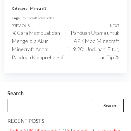
Category
Minecraft
Tags
minecraft color codes
Post
Previous
PREVIOUS
NEXT
Next
Cara Membuat dan
Panduan Utama untuk
navigation
Post
Post
Mengelola Akun
APK Mod Minecraft
Minecraft Anda:
1.19.20: Unduhan, Fitur,
Panduan Komprehensif
dan Tip
Search
Search
RECENT POSTS
Unduh APK Minecraft 1.18: Jelajahi Fitur Baru dan