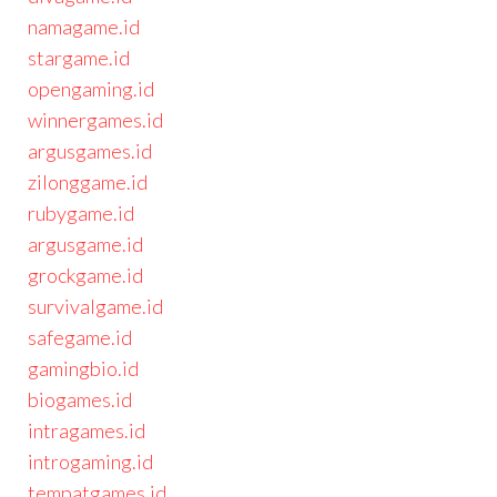
namagame.id
stargame.id
opengaming.id
winnergames.id
argusgames.id
zilonggame.id
rubygame.id
argusgame.id
grockgame.id
survivalgame.id
safegame.id
gamingbio.id
biogames.id
intragames.id
introgaming.id
tempatgames.id