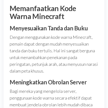
Memanfaatkan Kode
Warna Minecraft
Menyesuaikan Tanda dan Buku
Dengan menggunakan kode warna Minecraft,
pemain dapat dengan mudah menyesuaikan
tanda dan buku tertulis. Hal ini sangat berguna
untuk menambahkan penekanan pada
peringatan, petunjuk arah, atau menyusun narasi
dalam peta khusus.
Meningkatkan Obrolan Server
Bagi mereka yang mengelola server,
penggunaan kode warna secara efektif dapat
membuat jendela obrolan lebih mudah dibaca