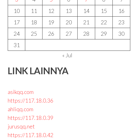
10
11
12
13
14
15
16
17
18
19
20
21
22
23
24
25
26
27
28
29
30
31
« Jul
LINK LAINNYA
asikqq.com
https://117.18.0.36
ahliqq.com
https://117.18.0.39
jurusqq.net
https://117.18.0.42