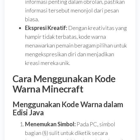
informasi penting dalam obrolan, pastikan
informasi tersebut menonjol dari pesan
biasa.
Ekspresi Kreatif:
Dengan kreativitas yang
hampir tidak terbatas, kode warna
menawarkan pemain beragam pilihan untuk
mengekspresikan diri dan menjadikan
kreasi mereka unik.
Cara Menggunakan Kode
Warna Minecraft
Menggunakan Kode Warna dalam
Edisi Java
Menemukan Simbol:
Pada PC, simbol
bagian (§) sulit untuk diketik secara