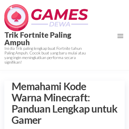
Skip
to
the
content
Trik Fortnite Paling
Ampuh
Ini dia Trik paling lengkap buat Fortnite tahun
Paling Ampuh. Cocok buat yang baru mulai atau
yang ingin meningkatkan performa secara
signifikan!
Memahami Kode
Warna Minecraft:
Panduan Lengkap untuk
Gamer