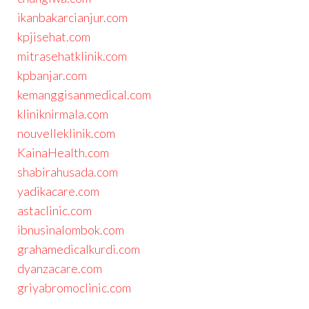
ikanbakarcianjur.com
kpjisehat.com
mitrasehatklinik.com
kpbanjar.com
kemanggisanmedical.com
kliniknirmala.com
nouvelleklinik.com
KainaHealth.com
shabirahusada.com
yadikacare.com
astaclinic.com
ibnusinalombok.com
grahamedicalkurdi.com
dyanzacare.com
griyabromoclinic.com