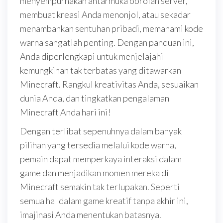
menyempurnakan antarmuka obrolan server,
membuat kreasi Anda menonjol, atau sekadar
menambahkan sentuhan pribadi, memahami kode
warna sangatlah penting. Dengan panduan ini,
Anda diperlengkapi untuk menjelajahi
kemungkinan tak terbatas yang ditawarkan
Minecraft. Rangkul kreativitas Anda, sesuaikan
dunia Anda, dan tingkatkan pengalaman
Minecraft Anda hari ini!
Dengan terlibat sepenuhnya dalam banyak
pilihan yang tersedia melalui kode warna,
pemain dapat memperkaya interaksi dalam
game dan menjadikan momen mereka di
Minecraft semakin tak terlupakan. Seperti
semua hal dalam game kreatif tanpa akhir ini,
imajinasi Anda menentukan batasnya.