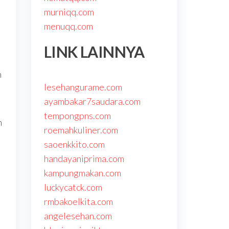
n
murniqq.com
menuqq.com
LINK LAINNYA
n
lesehangurame.com
ayambakar7saudara.com
tempongpns.com
n
roemahkuliner.com
saoenkkito.com
handayaniprima.com
kampungmakan.com
luckycatck.com
rmbakoelkita.com
angelesehan.com