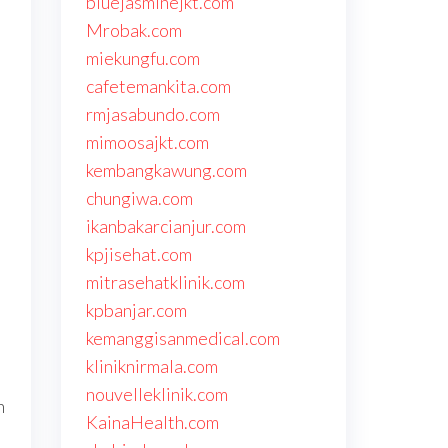
bluejasminejkt.com
Mrobak.com
miekungfu.com
cafetemankita.com
rmjasabundo.com
mimoosajkt.com
kembangkawung.com
chungiwa.com
ikanbakarcianjur.com
kpjisehat.com
mitrasehatklinik.com
kpbanjar.com
kemanggisanmedical.com
kliniknirmala.com
nouvelleklinik.com
n
KainaHealth.com