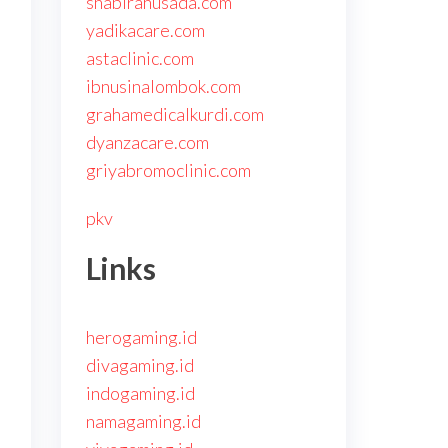
shabirahusada.com
yadikacare.com
astaclinic.com
ibnusinalombok.com
grahamedicalkurdi.com
dyanzacare.com
griyabromoclinic.com
pkv
Links
herogaming.id
divagaming.id
indogaming.id
namagaming.id