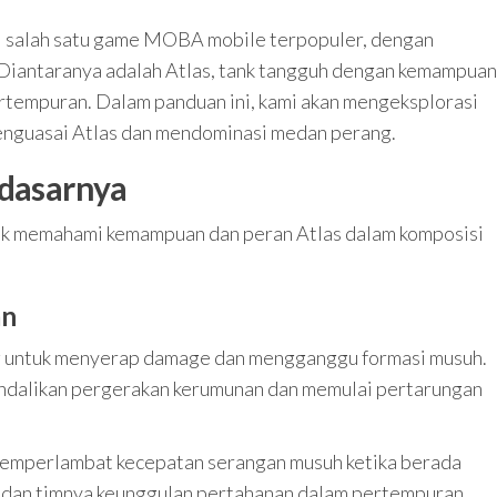
i salah satu game MOBA mobile terpopuler, dengan
 Diantaranya adalah Atlas, tank tangguh dengan kemampuan
tempuran. Dalam panduan ini, kami akan mengeksplorasi
enguasai Atlas dan mendominasi medan perang.
-dasarnya
uk memahami kemampuan dan peran Atlas dalam komposisi
an
ng untuk menyerap damage dan mengganggu formasi musuh.
alikan pergerakan kerumunan dan memulai pertarungan
ni memperlambat kecepatan serangan musuh ketika berada
s dan timnya keunggulan pertahanan dalam pertempuran