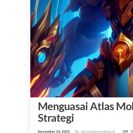
Menguasai Atlas Mob
Strategi
November 14, 2025
By
admin@gamesdewa.id
Off