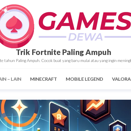
Trik Fortnite Paling Ampuh
tnite tahun Paling Ampuh. Cocok buat yang baru mulai atau yang ingin mening
AIN – LAIN
MINECRAFT
MOBILE LEGEND
VALOR