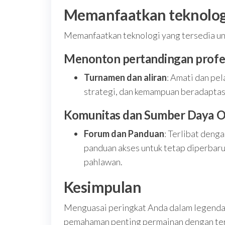
Memanfaatkan teknolog
Memanfaatkan teknologi yang tersedia u
Menonton pertandingan profe
Turnamen dan aliran
: Amati dan pel
strategi, dan kemampuan beradapta
Komunitas dan Sumber Daya O
Forum dan Panduan
: Terlibat deng
panduan akses untuk tetap diperba
pahlawan.
Kesimpulan
Menguasai peringkat Anda dalam legenda
pemahaman penting permainan dengan ter