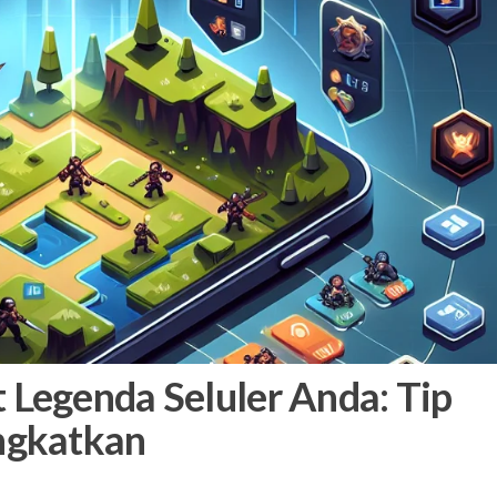
 Legenda Seluler Anda: Tip
ngkatkan