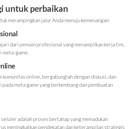
i untuk perbaikan
ntuk merampingkan jalur Anda menuju kemenangan:
sional
ajari dari pemain profesional yang menampilkan kerja tim,
si meta-game.
nline
an komunitas online, bergabunglah dengan diskusi, dan
rui pada meta game yang berkembang dan pembuatan
 seluler adalah proses bertahap yang memadukan
us meningkatkan pendekatan dan keterampilan strategis