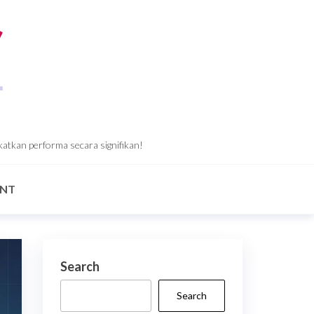
katkan performa secara signifikan!
ANT
Search
Search