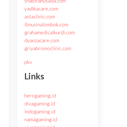
shabirahusada.com
yadikacare.com
astaclinic.com
ibnusinalombok.com
grahamedicalkurdi.com
dyanzacare.com
griyabromoclinic.com
pkv
Links
herogaming.id
divagaming.id
indogaming.id
namagaming.id