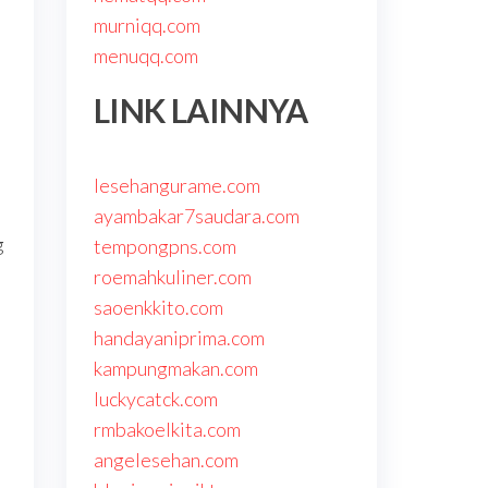
murniqq.com
menuqq.com
LINK LAINNYA
lesehangurame.com
ayambakar7saudara.com
g
tempongpns.com
roemahkuliner.com
saoenkkito.com
handayaniprima.com
kampungmakan.com
luckycatck.com
rmbakoelkita.com
angelesehan.com