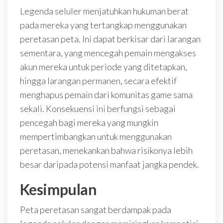
Legenda seluler menjatuhkan hukuman berat
pada mereka yang tertangkap menggunakan
peretasan peta. Ini dapat berkisar dari larangan
sementara, yang mencegah pemain mengakses
akun mereka untuk periode yang ditetapkan,
hingga larangan permanen, secara efektif
menghapus pemain dari komunitas game sama
sekali. Konsekuensi ini berfungsi sebagai
pencegah bagi mereka yang mungkin
mempertimbangkan untuk menggunakan
peretasan, menekankan bahwa risikonya lebih
besar daripada potensi manfaat jangka pendek.
Kesimpulan
Peta peretasan sangat berdampak pada