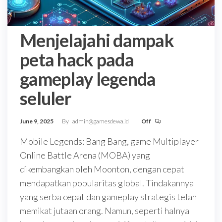
Menjelajahi dampak
peta hack pada
gameplay legenda
seluler
June 9, 2025
By
admin@gamesdewa.id
Off
Mobile Legends: Bang Bang, game Multiplayer
Online Battle Arena (MOBA) yang
dikembangkan oleh Moonton, dengan cepat
mendapatkan popularitas global. Tindakannya
yang serba cepat dan gameplay strategis telah
memikat jutaan orang. Namun, seperti halnya