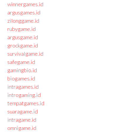
winnergames.id
argusgames.id
zilonggame.id
rubygame.id
argusgame.id
grockgame.id
survivalgame.id
safegame.id
gamingbio.id
biogames.id
intragames.id
introgaming.id
tempatgames.id
suaragame.id
intragame.id
omnigame.id