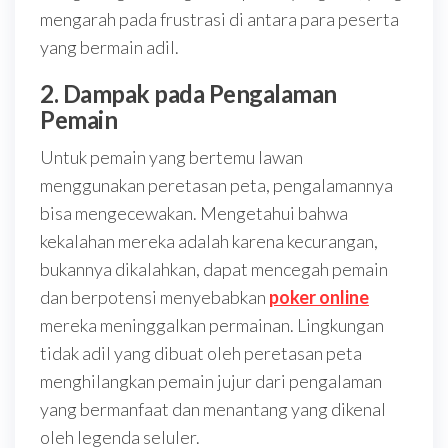
mengarah pada frustrasi di antara para peserta
yang bermain adil.
2. Dampak pada Pengalaman
Pemain
Untuk pemain yang bertemu lawan
menggunakan peretasan peta, pengalamannya
bisa mengecewakan. Mengetahui bahwa
kekalahan mereka adalah karena kecurangan,
bukannya dikalahkan, dapat mencegah pemain
dan berpotensi menyebabkan
poker online
mereka meninggalkan permainan. Lingkungan
tidak adil yang dibuat oleh peretasan peta
menghilangkan pemain jujur ​​dari pengalaman
yang bermanfaat dan menantang yang dikenal
oleh legenda seluler.