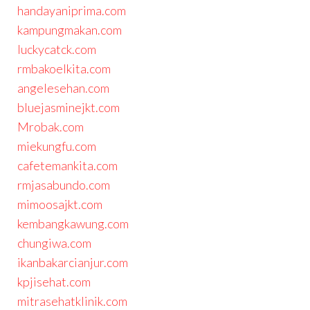
handayaniprima.com
kampungmakan.com
luckycatck.com
rmbakoelkita.com
angelesehan.com
bluejasminejkt.com
Mrobak.com
miekungfu.com
cafetemankita.com
rmjasabundo.com
mimoosajkt.com
kembangkawung.com
chungiwa.com
ikanbakarcianjur.com
kpjisehat.com
mitrasehatklinik.com