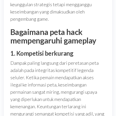
keunggulan strategis tetapi mengganggu
keseimbangan yang dimaksudkan oleh
pengembang game.
Bagaimana peta hack
mempengaruhi gameplay
1. Kompetisi berkurang
Dampak paling langsung dari peretasan peta
adalah pada integritas kompetitif legenda
seluler. Ketika pemain mendapatkan akses
ilegal ke informasi peta, keseimbangan
permainan sangat miring, mengurangi upaya
yang diperlukan untuk mendapatkan
kemenangan. Keuntungan terlarang ini
mengurangi semangat kompetisi yang adil, yang