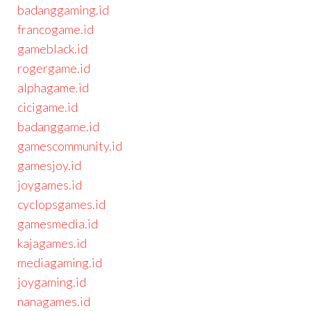
badanggaming.id
francogame.id
gameblack.id
rogergame.id
alphagame.id
cicigame.id
badanggame.id
gamescommunity.id
gamesjoy.id
joygames.id
cyclopsgames.id
gamesmedia.id
kajagames.id
mediagaming.id
joygaming.id
nanagames.id