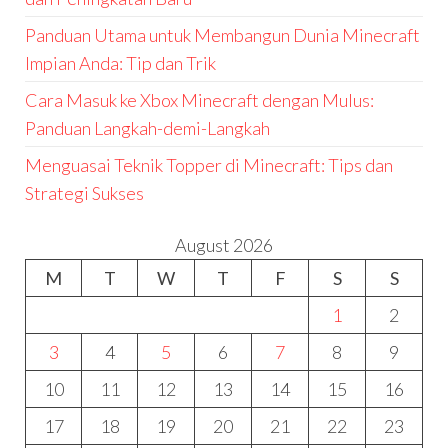
Panduan Utama untuk Membangun Dunia Minecraft
Impian Anda: Tip dan Trik
Cara Masuk ke Xbox Minecraft dengan Mulus:
Panduan Langkah-demi-Langkah
Menguasai Teknik Topper di Minecraft: Tips dan
Strategi Sukses
August 2026
M
T
W
T
F
S
S
1
2
3
4
5
6
7
8
9
10
11
12
13
14
15
16
17
18
19
20
21
22
23