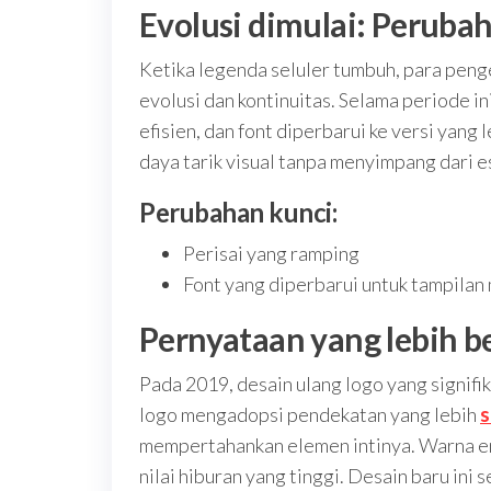
Evolusi dimulai: Peruba
Ketika legenda seluler tumbuh, para pe
evolusi dan kontinuitas. Selama periode in
efisien, dan font diperbarui ke versi yang
daya tarik visual tanpa menyimpang dari es
Perubahan kunci:
Perisai yang ramping
Font yang diperbarui untuk tampilan
Pernyataan yang lebih 
Pada 2019, desain ulang logo yang signifik
logo mengadopsi pendekatan yang lebih
s
mempertahankan elemen intinya. Warna e
nilai hiburan yang tinggi. Desain baru ini