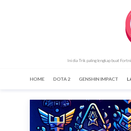
Skip
to
the
content
Ini dia Trik paling lengkap buat For
HOME
DOTA 2
GENSHIN IMPACT
L