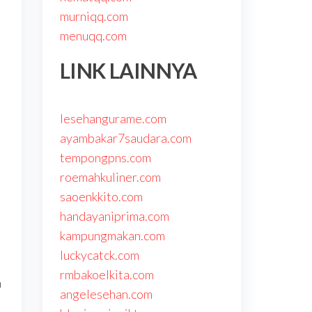
murniqq.com
menuqq.com
LINK LAINNYA
lesehangurame.com
ayambakar7saudara.com
tempongpns.com
roemahkuliner.com
saoenkkito.com
handayaniprima.com
kampungmakan.com
luckycatck.com
rmbakoelkita.com
n
angelesehan.com