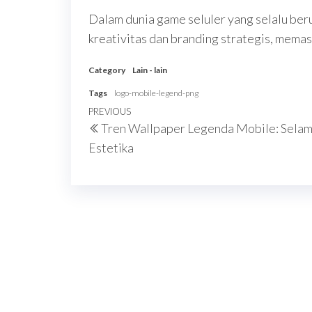
Dalam dunia game seluler yang selalu ber
kreativitas dan branding strategis, memas
Category
Lain - lain
Tags
logo-mobile-legend-png
Post
Previous
PREVIOUS
Tren Wallpaper Legenda Mobile: Selam
navigation
Post
Estetika