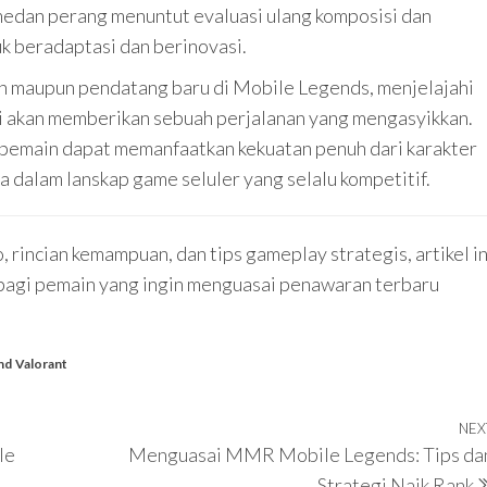
edan perang menuntut evaluasi ulang komposisi dan
k beradaptasi dan berinovasi.
n maupun pendatang baru di Mobile Legends, menjelajahi
ni akan memberikan sebuah perjalanan yang mengasyikkan.
 pemain dapat memanfaatkan kekuatan penuh dari karakter
 dalam lanskap game seluler yang selalu kompetitif.
 rincian kemampuan, dan tips gameplay strategis, artikel in
bagi pemain yang ingin menguasai penawaran terbaru
nd
Valorant
NEX
le
Menguasai MMR Mobile Legends: Tips da
Strategi Naik Rank