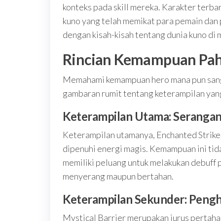
konteks pada skill mereka. Karakter terba
kuno yang telah memikat para pemain dan p
dengan kisah-kisah tentang dunia kuno di 
Rincian Kemampuan Pa
Memahami kemampuan hero mana pun sanga
gambaran rumit tentang keterampilan yang
Keterampilan Utama: Seranga
Keterampilan utamanya, Enchanted Strik
dipenuhi energi magis. Kemampuan ini tid
memiliki peluang untuk melakukan debuff 
menyerang maupun bertahan.
Keterampilan Sekunder: Pengh
Mystical Barrier merupakan jurus perta