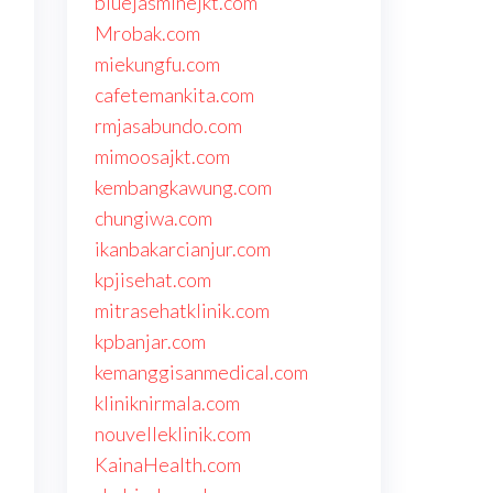
bluejasminejkt.com
Mrobak.com
miekungfu.com
cafetemankita.com
rmjasabundo.com
mimoosajkt.com
kembangkawung.com
chungiwa.com
ikanbakarcianjur.com
kpjisehat.com
mitrasehatklinik.com
kpbanjar.com
kemanggisanmedical.com
kliniknirmala.com
nouvelleklinik.com
KainaHealth.com