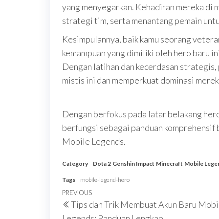
yang menyegarkan. Kehadiran mereka di m
strategi tim, serta menantang pemain untu
Kesimpulannya, baik kamu seorang vetera
kemampuan yang dimiliki oleh hero baru i
Dengan latihan dan kecerdasan strategis,
mistis ini dan memperkuat dominasi mereka
Dengan berfokus pada latar belakang hero,
berfungsi sebagai panduan komprehensif 
Mobile Legends.
Category
Dota 2
Genshin Impact
Minecraft
Mobile Lege
Tags
mobile-legend-hero
Post
Previous
PREVIOUS
Tips dan Trik Membuat Akun Baru Mobi
navigation
Post
Legends: Panduan Lengkap