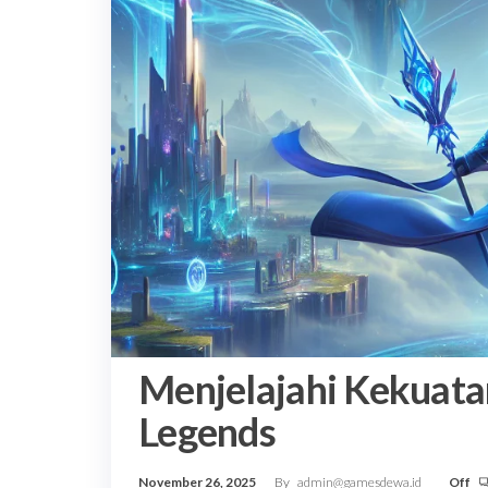
Menjelajahi Kekuata
Legends
November 26, 2025
By
admin@gamesdewa.id
Off