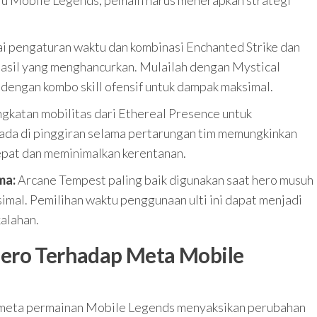
u Mobile Legends, pemain harus menerapkan strategi
 pengaturan waktu dan kombinasi Enchanted Strike dan
sil yang menghancurkan. Mulailah dengan Mystical
i dengan kombo skill ofensif untuk dampak maksimal.
katan mobilitas dari Ethereal Presence untuk
ada di pinggiran selama pertarungan tim memungkinkan
epat dan meminimalkan kerentanan.
ma:
Arcane Tempest paling baik digunakan saat hero musuh
mal. Pemilihan waktu penggunaan ulti ini dapat menjadi
alahan.
ero Terhadap Meta Mobile
, meta permainan Mobile Legends menyaksikan perubahan