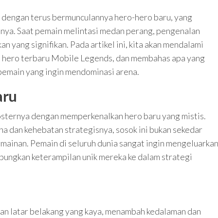
dengan terus bermunculannya hero-hero baru, yang
mnya. Saat pemain melintasi medan perang, pengenalan
 yang signifikan. Pada artikel ini, kita akan mendalami
 hero terbaru Mobile Legends, dan membahas apa yang
pemain yang ingin mendominasi arena.
aru
osternya dengan memperkenalkan hero baru yang mistis.
 dan kehebatan strategisnya, sosok ini bukan sekedar
ainan. Pemain di seluruh dunia sangat ingin mengeluarka
ungkan keterampilan unik mereka ke dalam strategi
gan latar belakang yang kaya, menambah kedalaman dan