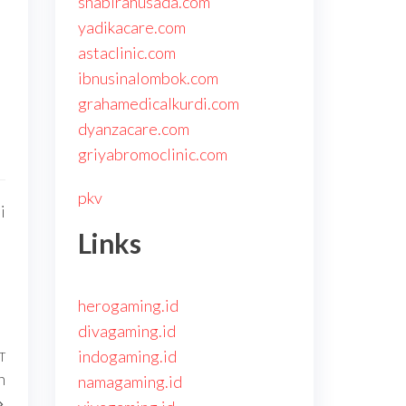
shabirahusada.com
yadikacare.com
astaclinic.com
ibnusinalombok.com
grahamedicalkurdi.com
dyanzacare.com
griyabromoclinic.com
pkv
i
Links
herogaming.id
divagaming.id
indogaming.id
T
Next
n
namagaming.id
Post