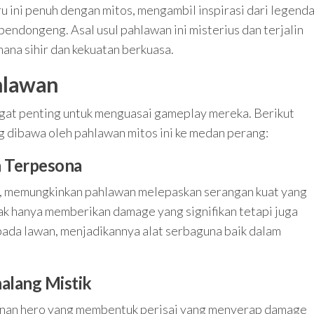
ru ini penuh dengan mitos, mengambil inspirasi dari legend
endongeng. Asal usul pahlawan ini misterius dan terjalin
mana sihir dan kekuatan berkuasa.
hlawan
t penting untuk menguasai gameplay mereka. Berikut
 dibawa oleh pahlawan mitos ini ke medan perang:
n Terpesona
e, memungkinkan pahlawan melepaskan serangan kuat yang
ak hanya memberikan damage yang signifikan tetapi juga
pada lawan, menjadikannya alat serbaguna baik dalam
alang Mistik
hanan hero yang membentuk perisai yang menyerap damage