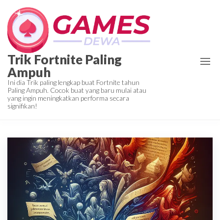
Skip
to
the
content
Trik Fortnite Paling
Ampuh
Ini dia Trik paling lengkap buat Fortnite tahun
Paling Ampuh. Cocok buat yang baru mulai atau
yang ingin meningkatkan performa secara
signifikan!