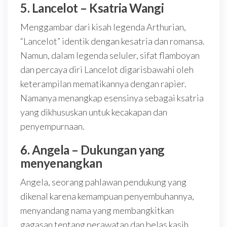
5.
Lancelot – Ksatria Wangi
Menggambar dari kisah legenda Arthurian,
“Lancelot” identik dengan kesatria dan romansa.
Namun, dalam legenda seluler, sifat flamboyan
dan percaya diri Lancelot digarisbawahi oleh
keterampilan mematikannya dengan rapier.
Namanya menangkap esensinya sebagai ksatria
yang dikhususkan untuk kecakapan dan
penyempurnaan.
6.
Angela – Dukungan yang
menyenangkan
Angela, seorang pahlawan pendukung yang
dikenal karena kemampuan penyembuhannya,
menyandang nama yang membangkitkan
gagasan tentang perawatan dan belas kasih