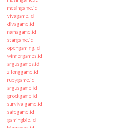
mesingame.id
vivagame.id
divagame.id
namagame.id
stargame.id
opengaming.id
winnergames.id
argusgames.id
zilonggame.id
rubygame.id
argusgame.id
grockgame.id
survivalgame.id
safegame.id
gamingbio.id
biogames.id