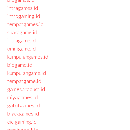
intragames.id
introgaming.id
tempatgames.id
suaragame.id
intragame.id
omnigame.id
kumpulangames.id
biogame.id
kumpulangame.id
tempatgame.id
gamesproduct.id
miyagames.id
gatotgames.id
blackgames.id
cicigaming.id
gamingedit.id