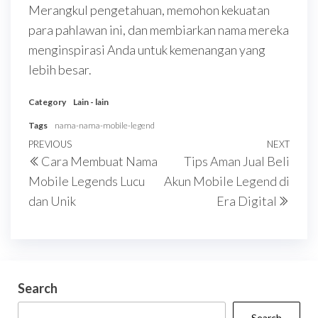
Merangkul pengetahuan, memohon kekuatan
para pahlawan ini, dan membiarkan nama mereka
menginspirasi Anda untuk kemenangan yang
lebih besar.
Category
Lain - lain
Tags
nama-nama-mobile-legend
Post
Previous
PREVIOUS
NEXT
Next
Cara Membuat Nama
Tips Aman Jual Beli
navigation
Post
Post
Mobile Legends Lucu
Akun Mobile Legend di
dan Unik
Era Digital
Search
Search