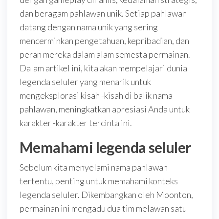
dan beragam pahlawan unik. Setiap pahlawan
datang dengan nama unik yang sering
mencerminkan pengetahuan, kepribadian, dan
peran mereka dalam alam semesta permainan.
Dalam artikel ini, kita akan mempelajari dunia
legenda seluler yang menarik untuk
mengeksplorasi kisah -kisah di balik nama
pahlawan, meningkatkan apresiasi Anda untuk
karakter -karakter tercinta ini.
Memahami legenda seluler
Sebelum kita menyelami nama pahlawan
tertentu, penting untuk memahami konteks
legenda seluler. Dikembangkan oleh Moonton,
permainan ini mengadu dua tim melawan satu