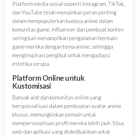
Platform media sosial seperti Instagram, TikTok,
dan YouTube telah memainkan peran penting
dalam mempopulerkan budaya anime dalam
komunitas game. Influencer dan pembuat konten
sering kali menampilkan pengalaman bermain
game mereka dengan tema anime, sehingga
menginspirasi pengikut untuk mengadopsi
estetika serupa.
Platform Online untuk
Kustomisasi
Banyak alat dan komunitas online yang
berspesialisasi dalam pembuatan avatar anime
khusus, memungkinkan pemain untuk
mempersonalisasi profil mereka lebih jauh. Situs
web dan aplikasi yang didedikasikan untuk