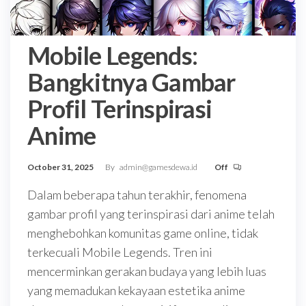
Mobile Legends:
Bangkitnya Gambar
Profil Terinspirasi
Anime
October 31, 2025
By
admin@gamesdewa.id
Off
Dalam beberapa tahun terakhir, fenomena
gambar profil yang terinspirasi dari anime telah
menghebohkan komunitas game online, tidak
terkecuali Mobile Legends. Tren ini
mencerminkan gerakan budaya yang lebih luas
yang memadukan kekayaan estetika anime