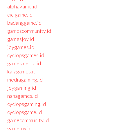
alphagame.id
cicigame.id
badanggame.id
gamescommunity.id
gamesjoy.id
joygames.id
cyclopsgames.id
gamesmedia.id
kajagames.id
mediagaming.id
joygaming.id
nanagames.id
cyclopsgaming.id
cyclopsgame.id
gamecommunity.id
gamejoy.id