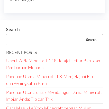
Search
Search
RECENT POSTS
Unduh APK Minecraft 1.18: Jelajahi Fitur Baru dan
Pembaruan Menarik
Panduan Utama Minecraft 1.8: Menjelajahi Fitur
dan Peningkatan Baru
Panduan Utama untuk Membangun Dunia Minecraft
Impian Anda: Tip dan Trik
Cara Masuk ke Xbox Minecraft dengan Mulus: