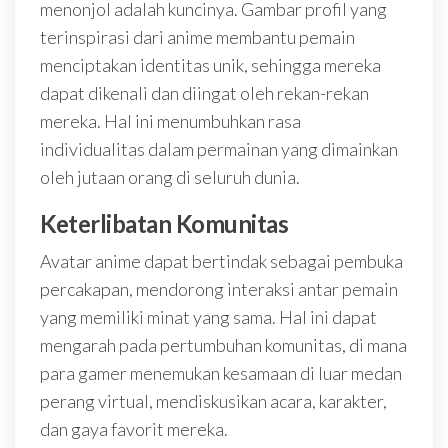
menonjol adalah kuncinya. Gambar profil yang
terinspirasi dari anime membantu pemain
menciptakan identitas unik, sehingga mereka
dapat dikenali dan diingat oleh rekan-rekan
mereka. Hal ini menumbuhkan rasa
individualitas dalam permainan yang dimainkan
oleh jutaan orang di seluruh dunia.
Keterlibatan Komunitas
Avatar anime dapat bertindak sebagai pembuka
percakapan, mendorong interaksi antar pemain
yang memiliki minat yang sama. Hal ini dapat
mengarah pada pertumbuhan komunitas, di mana
para gamer menemukan kesamaan di luar medan
perang virtual, mendiskusikan acara, karakter,
dan gaya favorit mereka.