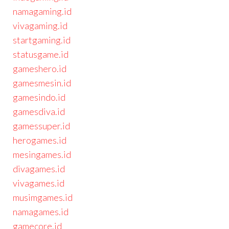
namagaming.id
vivagaming.id
startgaming.id
statusgame.id
gameshero.id
gamesmesin.id
gamesindo.id
gamesdiva.id
gamessuper.id
herogames.id
mesingames.id
divagames.id
vivagames.id
musimgames.id
namagames.id
gamecore.id