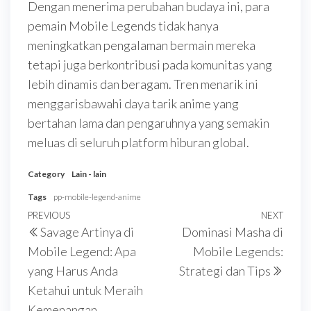
Dengan menerima perubahan budaya ini, para
pemain Mobile Legends tidak hanya
meningkatkan pengalaman bermain mereka
tetapi juga berkontribusi pada komunitas yang
lebih dinamis dan beragam. Tren menarik ini
menggarisbawahi daya tarik anime yang
bertahan lama dan pengaruhnya yang semakin
meluas di seluruh platform hiburan global.
Category
Lain - lain
Tags
pp-mobile-legend-anime
Post
Previous
PREVIOUS
NEXT
Next
Savage Artinya di
Dominasi Masha di
navigation
Post
Post
Mobile Legend: Apa
Mobile Legends:
yang Harus Anda
Strategi dan Tips
Ketahui untuk Meraih
Kemenangan