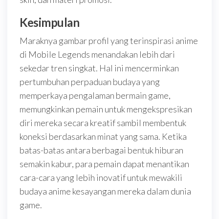
Kesimpulan
Maraknya gambar profil yang terinspirasi anime
di Mobile Legends menandakan lebih dari
sekedar tren singkat. Hal ini mencerminkan
pertumbuhan perpaduan budaya yang
memperkaya pengalaman bermain game,
memungkinkan pemain untuk mengekspresikan
diri mereka secara kreatif sambil membentuk
koneksi berdasarkan minat yang sama. Ketika
batas-batas antara berbagai bentuk hiburan
semakin kabur, para pemain dapat menantikan
cara-cara yang lebih inovatif untuk mewakili
budaya anime kesayangan mereka dalam dunia
game.