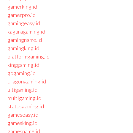
gamerking.id
gamerpro.id
gamingeasy.id
kaguragaming.id
gamingname.id
gamingking.id
platformgaming.id
kinggaming.id
gogaming.id
dragongaming.id
ultigaming.id
multigaming.id
statusgaming.id
gameseasy.id
gamesking.id
gamesname.id