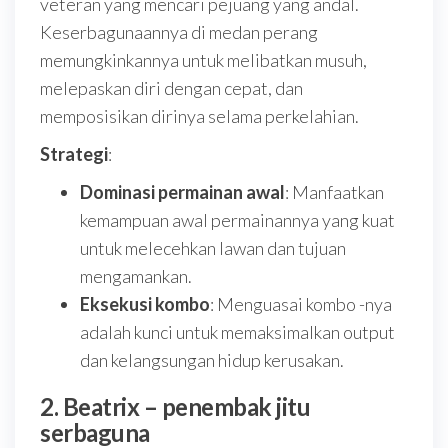
veteran yang mencari pejuang yang andal.
Keserbagunaannya di medan perang
memungkinkannya untuk melibatkan musuh,
melepaskan diri dengan cepat, dan
memposisikan dirinya selama perkelahian.
Strategi
:
Dominasi permainan awal
: Manfaatkan
kemampuan awal permainannya yang kuat
untuk melecehkan lawan dan tujuan
mengamankan.
Eksekusi kombo
: Menguasai kombo -nya
adalah kunci untuk memaksimalkan output
dan kelangsungan hidup kerusakan.
2.
Beatrix – penembak jitu
serbaguna