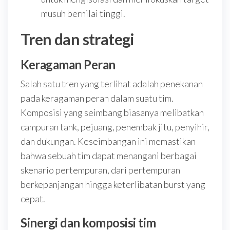
musuh bernilai tinggi.
Tren dan strategi
Keragaman Peran
Salah satu tren yang terlihat adalah penekanan
pada keragaman peran dalam suatu tim.
Komposisi yang seimbang biasanya melibatkan
campuran tank, pejuang, penembak jitu, penyihir,
dan dukungan. Keseimbangan ini memastikan
bahwa sebuah tim dapat menangani berbagai
skenario pertempuran, dari pertempuran
berkepanjangan hingga keterlibatan burst yang
cepat.
Sinergi dan komposisi tim