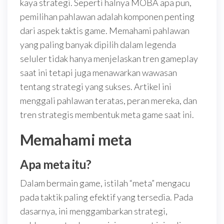
kaya strategi. Seperti halnya MOBA apa pun,
pemilihan pahlawan adalah komponen penting
dari aspek taktis game. Memahami pahlawan
yang paling banyak dipilih dalam legenda
seluler tidak hanya menjelaskan tren gameplay
saat ini tetapi juga menawarkan wawasan
tentang strategi yang sukses. Artikel ini
menggali pahlawan teratas, peran mereka, dan
tren strategis membentuk meta game saat ini.
Memahami meta
Apa meta itu?
Dalam bermain game, istilah “meta” mengacu
pada taktik paling efektif yang tersedia. Pada
dasarnya, ini menggambarkan strategi,