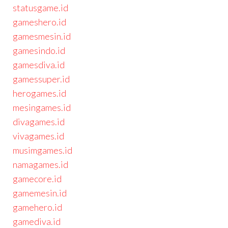
statusgame.id
gameshero.id
gamesmesin.id
gamesindo.id
gamesdiva.id
gamessuper.id
herogames.id
mesingames.id
divagames.id
vivagames.id
musimgames.id
namagames.id
gamecore.id
gamemesin.id
gamehero.id
gamediva.id