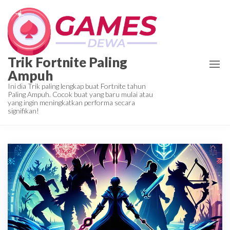
Skip
to
the
content
Trik Fortnite Paling
Ampuh
Ini dia Trik paling lengkap buat Fortnite tahun
Paling Ampuh. Cocok buat yang baru mulai atau
yang ingin meningkatkan performa secara
signifikan!