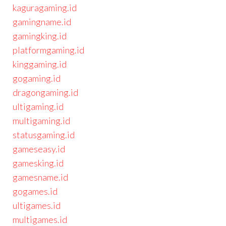
kaguragaming.id
gamingname.id
gamingking.id
platformgaming.id
kinggaming.id
gogaming.id
dragongaming.id
ultigaming.id
multigaming.id
statusgaming.id
gameseasy.id
gamesking.id
gamesname.id
gogames.id
ultigames.id
multigames.id