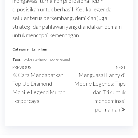
mengawasi turnamen profesional lebih
diposisikan untuk berhasil. Ketika legenda
seluler terus berkembang, demikian juga
strategi dan pahlawan yang diandalkan pemain
untuk mencapai kemenangan.
Category
Lain - lain
Tags
pick-rate-hero-mobile-legend
Post
Previous
PREVIOUS
NEXT
Next
Cara Mendapatkan
Menguasai Fanny di
navigation
Post
Post
Top Up Diamond
Mobile Legends: Tips
Mobile Legend Murah
dan Trik untuk
Terpercaya
mendominasi
permainan