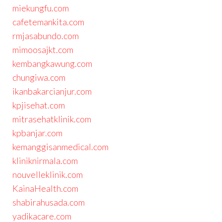
miekungfu.com
cafetemankita.com
rmjasabundo.com
mimoosajkt.com
kembangkawung.com
chungiwa.com
ikanbakarcianjur.com
kpjisehat.com
mitrasehatklinik.com
kpbanjar.com
kemanggisanmedical.com
kliniknirmala.com
nouvelleklinik.com
KainaHealth.com
shabirahusada.com
yadikacare.com