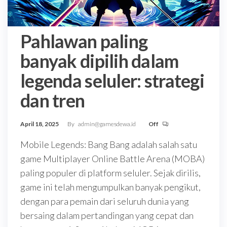
Pahlawan paling
banyak dipilih dalam
legenda seluler: strategi
dan tren
April 18, 2025
By
admin@gamesdewa.id
Off
Mobile Legends: Bang Bang adalah salah satu
game Multiplayer Online Battle Arena (MOBA)
paling populer di platform seluler. Sejak dirilis,
game ini telah mengumpulkan banyak pengikut,
dengan para pemain dari seluruh dunia yang
bersaing dalam pertandingan yang cepat dan