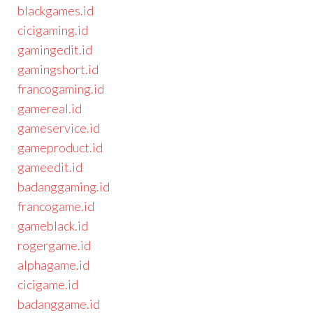
blackgames.id
cicigaming.id
gamingedit.id
gamingshort.id
francogaming.id
gamereal.id
gameservice.id
gameproduct.id
gameedit.id
badanggaming.id
francogame.id
gameblack.id
rogergame.id
alphagame.id
cicigame.id
badanggame.id