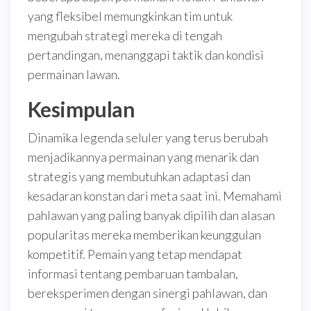
yang fleksibel memungkinkan tim untuk
mengubah strategi mereka di tengah
pertandingan, menanggapi taktik dan kondisi
permainan lawan.
Kesimpulan
Dinamika legenda seluler yang terus berubah
menjadikannya permainan yang menarik dan
strategis yang membutuhkan adaptasi dan
kesadaran konstan dari meta saat ini. Memahami
pahlawan yang paling banyak dipilih dan alasan
popularitas mereka memberikan keunggulan
kompetitif. Pemain yang tetap mendapat
informasi tentang pembaruan tambalan,
bereksperimen dengan sinergi pahlawan, dan