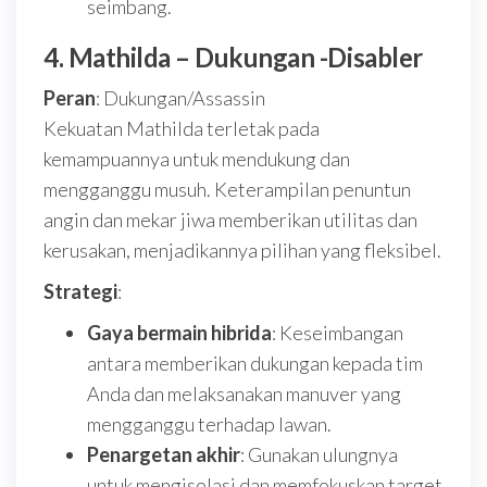
seimbang.
4.
Mathilda – Dukungan -Disabler
Peran
: Dukungan/Assassin
Kekuatan Mathilda terletak pada
kemampuannya untuk mendukung dan
mengganggu musuh. Keterampilan penuntun
angin dan mekar jiwa memberikan utilitas dan
kerusakan, menjadikannya pilihan yang fleksibel.
Strategi
:
Gaya bermain hibrida
: Keseimbangan
antara memberikan dukungan kepada tim
Anda dan melaksanakan manuver yang
mengganggu terhadap lawan.
Penargetan akhir
: Gunakan ulungnya
untuk mengisolasi dan memfokuskan target