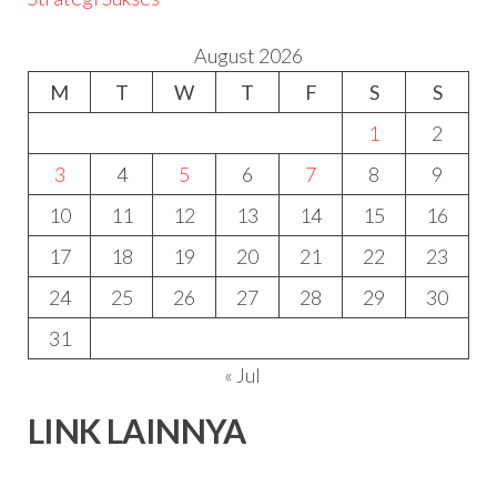
August 2026
M
T
W
T
F
S
S
1
2
3
4
5
6
7
8
9
10
11
12
13
14
15
16
17
18
19
20
21
22
23
24
25
26
27
28
29
30
31
« Jul
LINK LAINNYA