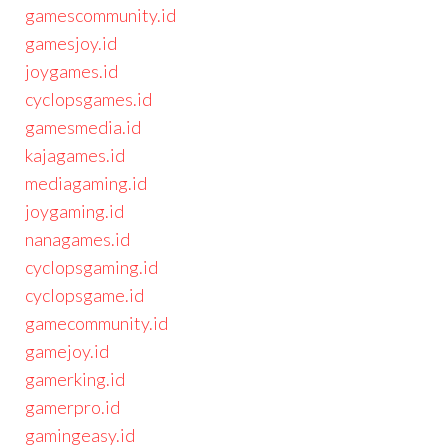
gamescommunity.id
gamesjoy.id
joygames.id
cyclopsgames.id
gamesmedia.id
kajagames.id
mediagaming.id
joygaming.id
nanagames.id
cyclopsgaming.id
cyclopsgame.id
gamecommunity.id
gamejoy.id
gamerking.id
gamerpro.id
gamingeasy.id