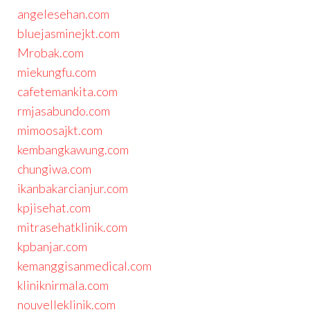
angelesehan.com
bluejasminejkt.com
Mrobak.com
miekungfu.com
cafetemankita.com
rmjasabundo.com
mimoosajkt.com
kembangkawung.com
chungiwa.com
ikanbakarcianjur.com
kpjisehat.com
mitrasehatklinik.com
kpbanjar.com
kemanggisanmedical.com
kliniknirmala.com
nouvelleklinik.com