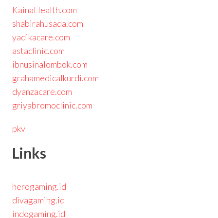
KainaHealth.com
shabirahusada.com
yadikacare.com
astaclinic.com
ibnusinalombok.com
grahamedicalkurdi.com
dyanzacare.com
griyabromoclinic.com
pkv
Links
herogaming.id
divagaming.id
indogaming.id