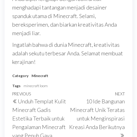
menghadapi tantangan menjadi desainer
spanduk utama di Minecraft. Selami,
bereksperimen, dan biarkan kreativitas Anda
menjadi liar.
Ingatlah bahwa di dunia Minecraft, kreativitas
adalah sekutu terbesar Anda. Selamat membuat
kerajinan!
Category
Minecraft
Tags
minecraft loom
Post
Previous
PREVIOUS
NEXT
Next
Unduh Templat Kulit
10 Ide Bangunan
navigation
Post
Post
Minecraft Gadis
Minecraft Unik Teratas
Estetika Terbaik untuk
untuk Menginspirasi
Pengalaman Minecraft
Kreasi Anda Berikutnya
yang Penuh Gaya