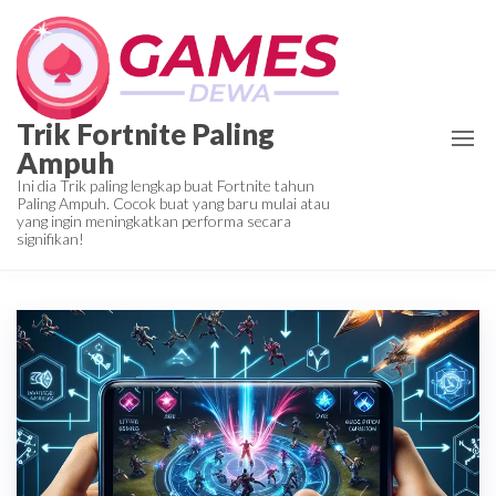
Skip
to
the
content
Trik Fortnite Paling
Ampuh
Ini dia Trik paling lengkap buat Fortnite tahun
Paling Ampuh. Cocok buat yang baru mulai atau
yang ingin meningkatkan performa secara
signifikan!