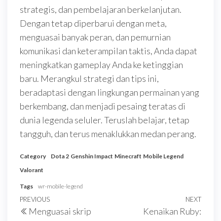
strategis, dan pembelajaran berkelanjutan.
Dengan tetap diperbarui dengan meta,
menguasai banyak peran, dan pemurnian
komunikasi dan keterampilan taktis, Anda dapat
meningkatkan gameplay Anda ke ketinggian
baru. Merangkul strategi dan tips ini,
beradaptasi dengan lingkungan permainan yang
berkembang, dan menjadi pesaing teratas di
dunia legenda seluler. Teruslah belajar, tetap
tangguh, dan terus menaklukkan medan perang.
Category
Dota 2
Genshin Impact
Minecraft
Mobile Legend
Valorant
Tags
wr-mobile-legend
Post
Previous
PREVIOUS
NEXT
Next
Menguasai skrip
Kenaikan Ruby:
navigation
Post
Post