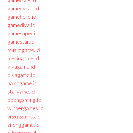
gamecore.id
gamemesin.id
gamehero.id
gamediva.id
gamesuper.id
gamestar.id
musimgame.id
mesingame.id
vivagame.id
divagame.id
namagame.id
stargame.id
opengaming.id
winnergames.id
argusgames.id
zilonggame.id