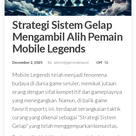
Strategi Sistem Gelap
Mengambil Alih Pemain
Mobile Legends
December 2, 2025
By
admin@gamesdewa.id
Off
Mobile Legends telah menjadi fenomena
budaya di dunia game seluler, memikat jutaan
orang dengan sifat kompetitif dan gameplaynya
yang menegangkan. Namun, di balik game
favorit esports ini, terdapat serangkaian taktik
curang yang dikenal sebagai “Strategi Sistem
Gelap” yang telah menggemparkan komunitas.