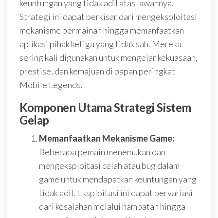
keuntungan yang tidak adil atas lawannya.
Strategi ini dapat berkisar dari mengeksploitasi
mekanisme permainan hingga memanfaatkan
aplikasi pihak ketiga yang tidak sah. Mereka
sering kali digunakan untuk mengejar kekuasaan,
prestise, dan kemajuan di papan peringkat
Mobile Legends.
Komponen Utama Strategi Sistem
Gelap
Memanfaatkan Mekanisme Game:
Beberapa pemain menemukan dan
mengeksploitasi celah atau bug dalam
game untuk mendapatkan keuntungan yang
tidak adil. Eksploitasi ini dapat bervariasi
dari kesalahan melalui hambatan hingga