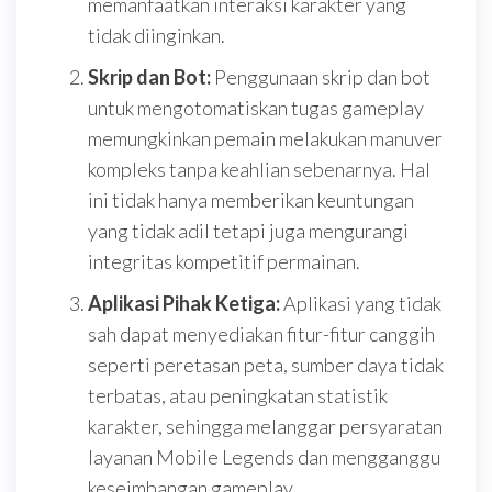
memanfaatkan interaksi karakter yang
tidak diinginkan.
Skrip dan Bot:
Penggunaan skrip dan bot
untuk mengotomatiskan tugas gameplay
memungkinkan pemain melakukan manuver
kompleks tanpa keahlian sebenarnya. Hal
ini tidak hanya memberikan keuntungan
yang tidak adil tetapi juga mengurangi
integritas kompetitif permainan.
Aplikasi Pihak Ketiga:
Aplikasi yang tidak
sah dapat menyediakan fitur-fitur canggih
seperti peretasan peta, sumber daya tidak
terbatas, atau peningkatan statistik
karakter, sehingga melanggar persyaratan
layanan Mobile Legends dan mengganggu
keseimbangan gameplay.