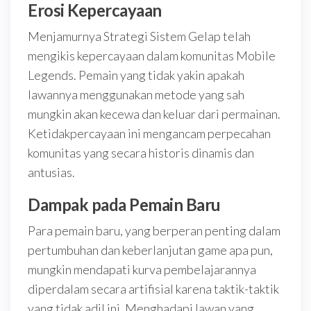
Erosi Kepercayaan
Menjamurnya Strategi Sistem Gelap telah
mengikis kepercayaan dalam komunitas Mobile
Legends. Pemain yang tidak yakin apakah
lawannya menggunakan metode yang sah
mungkin akan kecewa dan keluar dari permainan.
Ketidakpercayaan ini mengancam perpecahan
komunitas yang secara historis dinamis dan
antusias.
Dampak pada Pemain Baru
Para pemain baru, yang berperan penting dalam
pertumbuhan dan keberlanjutan game apa pun,
mungkin mendapati kurva pembelajarannya
diperdalam secara artifisial karena taktik-taktik
yang tidak adil ini. Menghadapi lawan yang