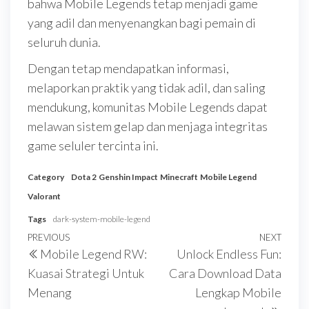
bahwa Mobile Legends tetap menjadi game
yang adil dan menyenangkan bagi pemain di
seluruh dunia.
Dengan tetap mendapatkan informasi,
melaporkan praktik yang tidak adil, dan saling
mendukung, komunitas Mobile Legends dapat
melawan sistem gelap dan menjaga integritas
game seluler tercinta ini.
Category
Dota 2
Genshin Impact
Minecraft
Mobile Legend
Valorant
Tags
dark-system-mobile-legend
Post
Previous
PREVIOUS
NEXT
Next
Mobile Legend RW:
Unlock Endless Fun:
navigation
Post
Post
Kuasai Strategi Untuk
Cara Download Data
Menang
Lengkap Mobile