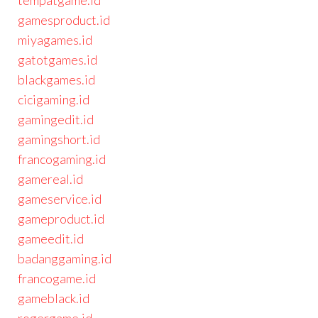
tempatgame.id
gamesproduct.id
miyagames.id
gatotgames.id
blackgames.id
cicigaming.id
gamingedit.id
gamingshort.id
francogaming.id
gamereal.id
gameservice.id
gameproduct.id
gameedit.id
badanggaming.id
francogame.id
gameblack.id