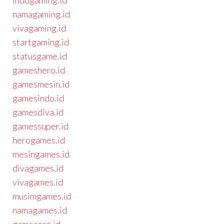
indogaming.id
namagaming.id
vivagaming.id
startgaming.id
statusgame.id
gameshero.id
gamesmesin.id
gamesindo.id
gamesdiva.id
gamessuper.id
herogames.id
mesingames.id
divagames.id
vivagames.id
musimgames.id
namagames.id