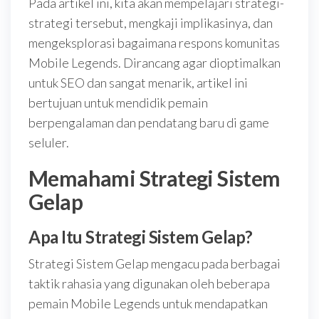
Pada artikel ini, kita akan mempelajari strategi-
strategi tersebut, mengkaji implikasinya, dan
mengeksplorasi bagaimana respons komunitas
Mobile Legends. Dirancang agar dioptimalkan
untuk SEO dan sangat menarik, artikel ini
bertujuan untuk mendidik pemain
berpengalaman dan pendatang baru di game
seluler.
Memahami Strategi Sistem
Gelap
Apa Itu Strategi Sistem Gelap?
Strategi Sistem Gelap mengacu pada berbagai
taktik rahasia yang digunakan oleh beberapa
pemain Mobile Legends untuk mendapatkan