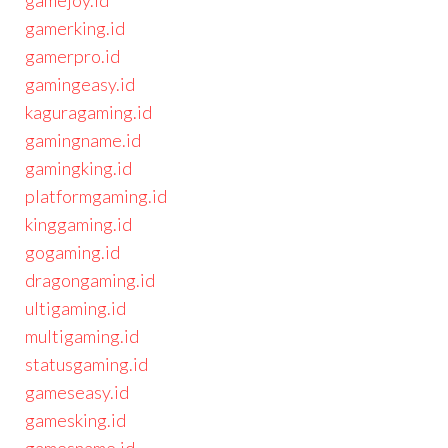
gamejoy.id
gamerking.id
gamerpro.id
gamingeasy.id
kaguragaming.id
gamingname.id
gamingking.id
platformgaming.id
kinggaming.id
gogaming.id
dragongaming.id
ultigaming.id
multigaming.id
statusgaming.id
gameseasy.id
gamesking.id