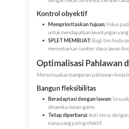
dengan rekan setimnya, mempertaha
Kontrol obyektif
Memprioritaskan tujuan:
Fokus pada
untuk mendapatkan keuntungan yang s
SPLET MEMBUAT:
Bagi tim Anda se
menyebarkan sumber daya lawan Anda
Optimalisasi Pahlawan 
Menyesuaikan bangunan pahlawan Anda bi
Bangun fleksibilitas
Beradaptasi dengan lawan:
Sesuaik
dinamika dalam game.
Tetap diperbarui:
Ikuti terus denga
mana yang paling efektif.