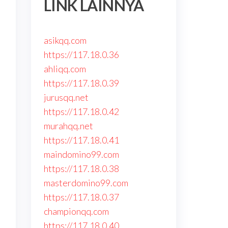
LINK LAINNYA
asikqq.com
https://117.18.0.36
ahliqq.com
https://117.18.0.39
jurusqq.net
https://117.18.0.42
murahqq.net
https://117.18.0.41
maindomino99.com
https://117.18.0.38
masterdomino99.com
https://117.18.0.37
championqq.com
https://117.18.0.40