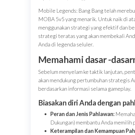
Mobile Legends: Bang Bang telah merebut 
MOBA 5v5 yang menarik. Untuk naik di at
menggunakan strategi yang efektif dan be
strategi teratas yang akan membekali And
Anda di legenda seluler.
Memahami dasar -dasar
Sebelum menyelam ke taktik lanjutan, pen
akan mendukung pertumbuhan strategis 
berdasarkan informasi selama gameplay.
Biasakan diri Anda dengan pa
Peran dan Jenis Pahlawan:
Memahami
Dukungan) membantu Anda memilih pa
Keterampilan dan Kemampuan Pah