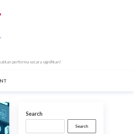
katkan performa secara signifikan!
ANT
Search
Search