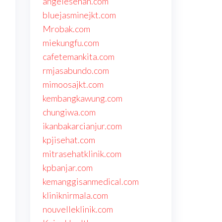
angelesehan.com
bluejasminejkt.com
Mrobak.com
miekungfu.com
cafetemankita.com
rmjasabundo.com
mimoosajkt.com
kembangkawung.com
chungiwa.com
ikanbakarcianjur.com
kpjisehat.com
mitrasehatklinik.com
kpbanjar.com
kemanggisanmedical.com
kliniknirmala.com
nouvelleklinik.com