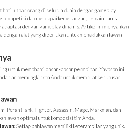
hati jutaan orang di seluruh dunia dengan gameplay
as kompetisi dan mencapai kemenangan, pemain harus
radaptasi dengan gameplay dinamis. Artikel ini menyajikan
a dengan alat yang diperlukan untuk menaklukkan lawan
nya
ting untuk memahami dasar -dasar permainan. Yayasan ini
Anda dan memungkinkan Anda untuk membuat keputusan
hlawan
 Peran (Tank, Fighter, Assassin, Mage, Markman, dan
hlawan optimal untuk komposisi tim Anda.
lawan:
Setiap pahlawan memiliki keterampilan yang unik.