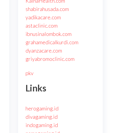
KainaHealth.com
shabirahusada.com
yadikacare.com
astaclinic.com
ibnusinalombok.com
grahamedicalkurdi.com
dyanzacare.com
griyabromoclinic.com
pkv
Links
herogaming.id
divagaming.id
indogaming.id