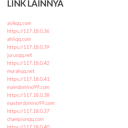
LINK LAINNYA
asikqq.com
https://117.18.0.36
ahliqq.com
https://117.18.0.39
jurusqq.net
https://117.18.0.42
murahqq.net
https://117.18.0.41
maindomino99.com
https://117.18.0.38
masterdomino99.com
https://117.18.0.37
championqq.com
https://117.18.0.40