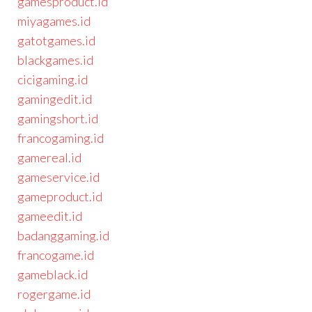
gamesproduct.id
miyagames.id
gatotgames.id
blackgames.id
cicigaming.id
gamingedit.id
gamingshort.id
francogaming.id
gamereal.id
gameservice.id
gameproduct.id
gameedit.id
badanggaming.id
francogame.id
gameblack.id
rogergame.id