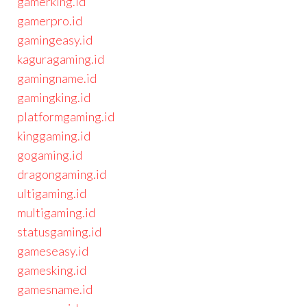
gamerking.id
gamerpro.id
gamingeasy.id
kaguragaming.id
gamingname.id
gamingking.id
platformgaming.id
kinggaming.id
gogaming.id
dragongaming.id
ultigaming.id
multigaming.id
statusgaming.id
gameseasy.id
gamesking.id
gamesname.id