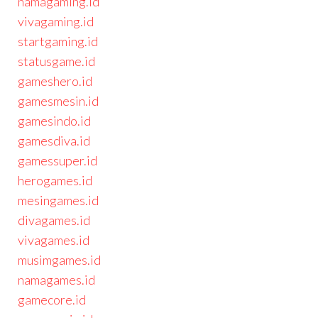
namagaming.id
vivagaming.id
startgaming.id
statusgame.id
gameshero.id
gamesmesin.id
gamesindo.id
gamesdiva.id
gamessuper.id
herogames.id
mesingames.id
divagames.id
vivagames.id
musimgames.id
namagames.id
gamecore.id