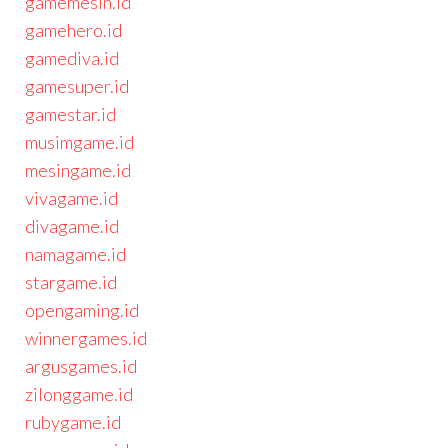
gamemesin.id
gamehero.id
gamediva.id
gamesuper.id
gamestar.id
musimgame.id
mesingame.id
vivagame.id
divagame.id
namagame.id
stargame.id
opengaming.id
winnergames.id
argusgames.id
zilonggame.id
rubygame.id