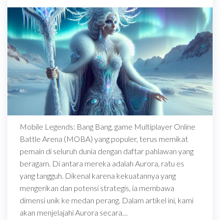
Mobile Legends: Bang Bang, game Multiplayer Online
Battle Arena (MOBA) yang populer, terus memikat
pemain di seluruh dunia dengan daftar pahlawan yang
beragam. Di antara mereka adalah Aurora, ratu es
yang tangguh. Dikenal karena kekuatannya yang
mengerikan dan potensi strategis, ia membawa
dimensi unik ke medan perang. Dalam artikel ini, kami
akan menjelajahi Aurora secara…