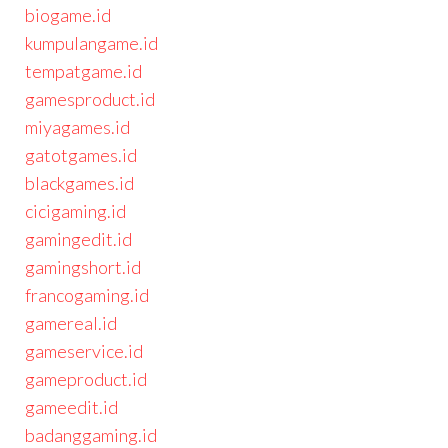
biogame.id
kumpulangame.id
tempatgame.id
gamesproduct.id
miyagames.id
gatotgames.id
blackgames.id
cicigaming.id
gamingedit.id
gamingshort.id
francogaming.id
gamereal.id
gameservice.id
gameproduct.id
gameedit.id
badanggaming.id