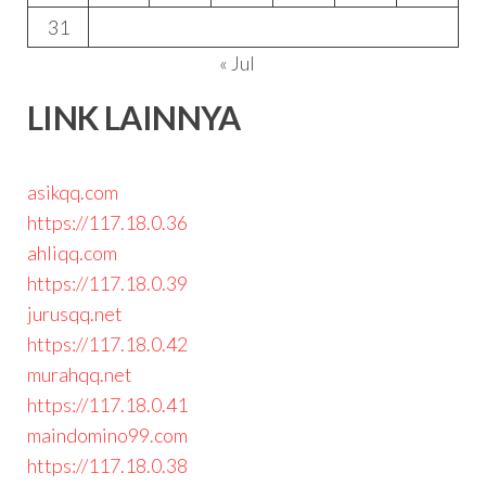
31
« Jul
LINK LAINNYA
asikqq.com
https://117.18.0.36
ahliqq.com
https://117.18.0.39
jurusqq.net
https://117.18.0.42
murahqq.net
https://117.18.0.41
maindomino99.com
https://117.18.0.38