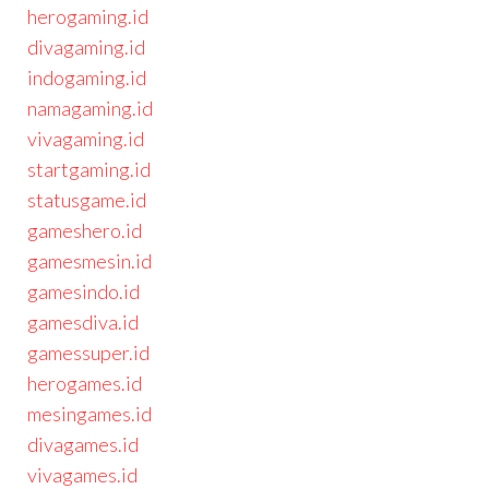
herogaming.id
divagaming.id
indogaming.id
namagaming.id
vivagaming.id
startgaming.id
statusgame.id
gameshero.id
gamesmesin.id
gamesindo.id
gamesdiva.id
gamessuper.id
herogames.id
mesingames.id
divagames.id
vivagames.id