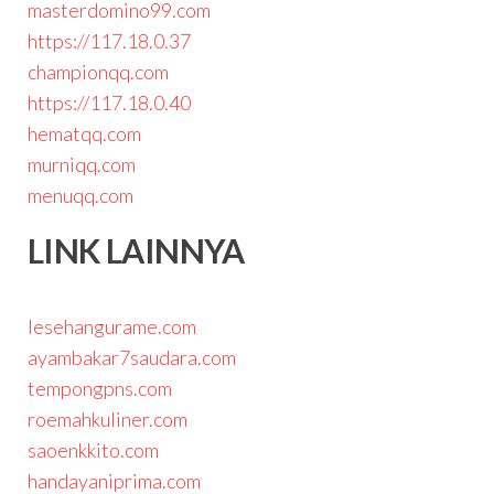
masterdomino99.com
https://117.18.0.37
championqq.com
https://117.18.0.40
hematqq.com
murniqq.com
menuqq.com
LINK LAINNYA
lesehangurame.com
ayambakar7saudara.com
tempongpns.com
roemahkuliner.com
saoenkkito.com
handayaniprima.com