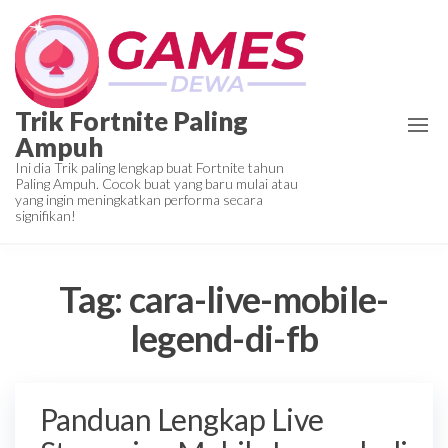
Skip
to
the
content
Trik Fortnite Paling
Ampuh
Ini dia Trik paling lengkap buat Fortnite tahun
Paling Ampuh. Cocok buat yang baru mulai atau
yang ingin meningkatkan performa secara
signifikan!
Tag:
cara-live-mobile-
legend-di-fb
Panduan Lengkap Live