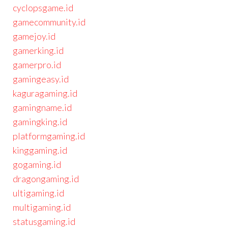
cyclopsgame.id
gamecommunity.id
gamejoy.id
gamerking.id
gamerpro.id
gamingeasy.id
kaguragaming.id
gamingname.id
gamingking.id
platformgaming.id
kinggaming.id
gogaming.id
dragongaming.id
ultigaming.id
multigaming.id
statusgaming.id