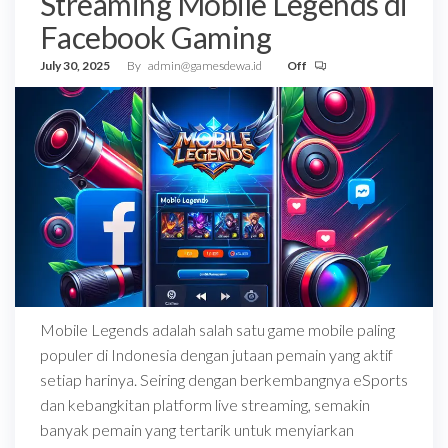
Streaming Mobile Legends di
Facebook Gaming
July 30, 2025
By
admin@gamesdewa.id
Off
Mobile Legends adalah salah satu game mobile paling
populer di Indonesia dengan jutaan pemain yang aktif
setiap harinya. Seiring dengan berkembangnya eSports
dan kebangkitan platform live streaming, semakin
banyak pemain yang tertarik untuk menyiarkan