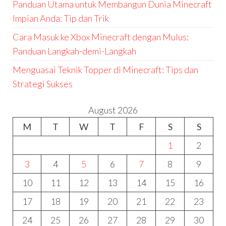
Panduan Utama untuk Membangun Dunia Minecraft
Impian Anda: Tip dan Trik
Cara Masuk ke Xbox Minecraft dengan Mulus:
Panduan Langkah-demi-Langkah
Menguasai Teknik Topper di Minecraft: Tips dan
Strategi Sukses
August 2026
M
T
W
T
F
S
S
1
2
3
4
5
6
7
8
9
10
11
12
13
14
15
16
17
18
19
20
21
22
23
24
25
26
27
28
29
30