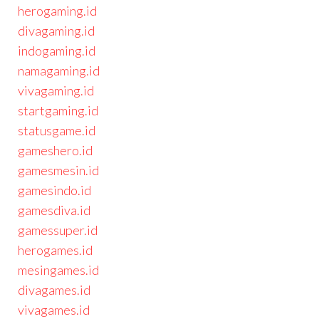
herogaming.id
divagaming.id
indogaming.id
namagaming.id
vivagaming.id
startgaming.id
statusgame.id
gameshero.id
gamesmesin.id
gamesindo.id
gamesdiva.id
gamessuper.id
herogames.id
mesingames.id
divagames.id
vivagames.id