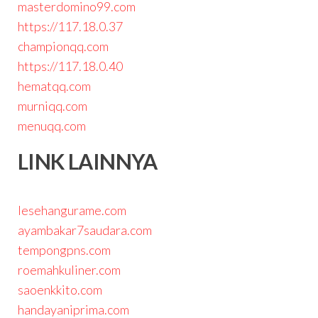
masterdomino99.com
https://117.18.0.37
championqq.com
https://117.18.0.40
hematqq.com
murniqq.com
menuqq.com
LINK LAINNYA
lesehangurame.com
ayambakar7saudara.com
tempongpns.com
roemahkuliner.com
saoenkkito.com
handayaniprima.com