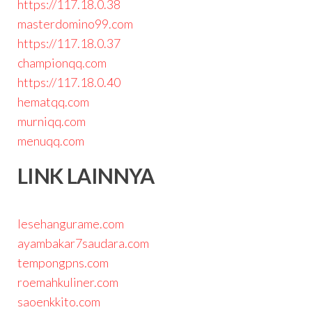
https://117.18.0.38
masterdomino99.com
https://117.18.0.37
championqq.com
https://117.18.0.40
hematqq.com
murniqq.com
menuqq.com
LINK LAINNYA
lesehangurame.com
ayambakar7saudara.com
tempongpns.com
roemahkuliner.com
saoenkkito.com