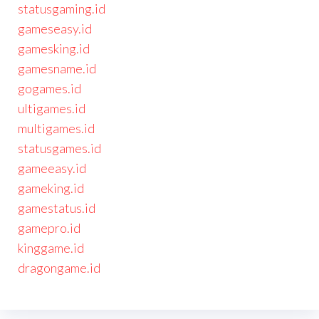
statusgaming.id
gameseasy.id
gamesking.id
gamesname.id
gogames.id
ultigames.id
multigames.id
statusgames.id
gameeasy.id
gameking.id
gamestatus.id
gamepro.id
kinggame.id
dragongame.id