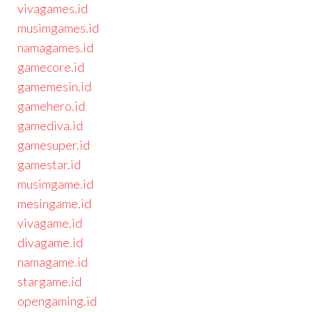
vivagames.id
musimgames.id
namagames.id
gamecore.id
gamemesin.id
gamehero.id
gamediva.id
gamesuper.id
gamestar.id
musimgame.id
mesingame.id
vivagame.id
divagame.id
namagame.id
stargame.id
opengaming.id