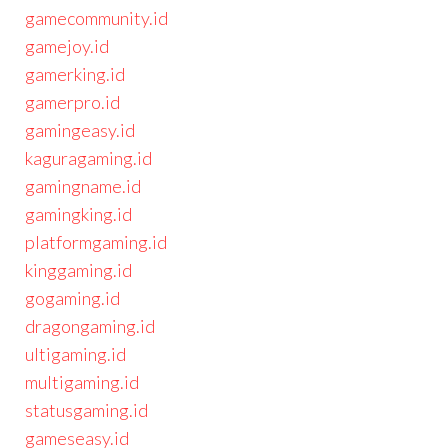
gamecommunity.id
gamejoy.id
gamerking.id
gamerpro.id
gamingeasy.id
kaguragaming.id
gamingname.id
gamingking.id
platformgaming.id
kinggaming.id
gogaming.id
dragongaming.id
ultigaming.id
multigaming.id
statusgaming.id
gameseasy.id