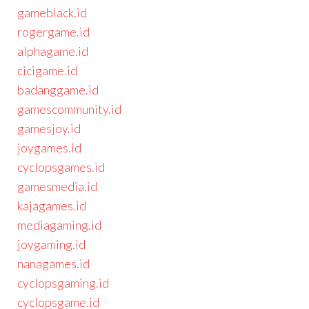
gameblack.id
rogergame.id
alphagame.id
cicigame.id
badanggame.id
gamescommunity.id
gamesjoy.id
joygames.id
cyclopsgames.id
gamesmedia.id
kajagames.id
mediagaming.id
joygaming.id
nanagames.id
cyclopsgaming.id
cyclopsgame.id