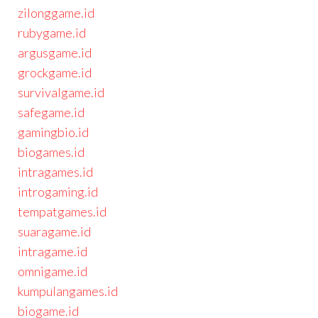
zilonggame.id
rubygame.id
argusgame.id
grockgame.id
survivalgame.id
safegame.id
gamingbio.id
biogames.id
intragames.id
introgaming.id
tempatgames.id
suaragame.id
intragame.id
omnigame.id
kumpulangames.id
biogame.id