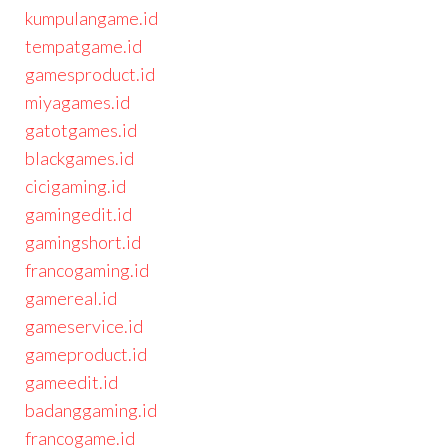
kumpulangame.id
tempatgame.id
gamesproduct.id
miyagames.id
gatotgames.id
blackgames.id
cicigaming.id
gamingedit.id
gamingshort.id
francogaming.id
gamereal.id
gameservice.id
gameproduct.id
gameedit.id
badanggaming.id
francogame.id