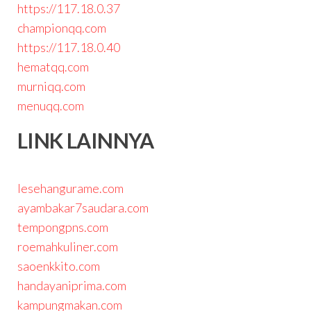
https://117.18.0.37
championqq.com
https://117.18.0.40
hematqq.com
murniqq.com
menuqq.com
LINK LAINNYA
lesehangurame.com
ayambakar7saudara.com
tempongpns.com
roemahkuliner.com
saoenkkito.com
handayaniprima.com
kampungmakan.com