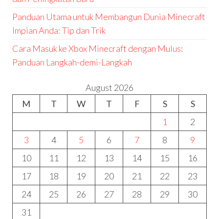
Panduan Utama untuk Membangun Dunia Minecraft
Impian Anda: Tip dan Trik
Cara Masuk ke Xbox Minecraft dengan Mulus:
Panduan Langkah-demi-Langkah
August 2026
M
T
W
T
F
S
S
1
2
3
4
5
6
7
8
9
10
11
12
13
14
15
16
17
18
19
20
21
22
23
24
25
26
27
28
29
30
31