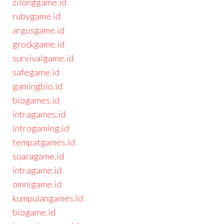
zilonggame.id
rubygame.id
argusgame.id
grockgame.id
survivalgame.id
safegame.id
gamingbio.id
biogames.id
intragames.id
introgaming.id
tempatgames.id
suaragame.id
intragame.id
omnigame.id
kumpulangames.id
biogame.id