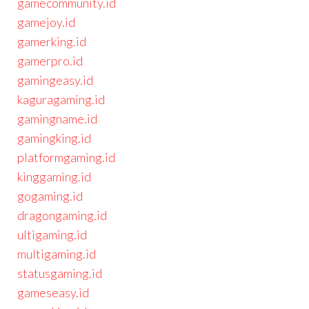
gamecommunity.id
gamejoy.id
gamerking.id
gamerpro.id
gamingeasy.id
kaguragaming.id
gamingname.id
gamingking.id
platformgaming.id
kinggaming.id
gogaming.id
dragongaming.id
ultigaming.id
multigaming.id
statusgaming.id
gameseasy.id