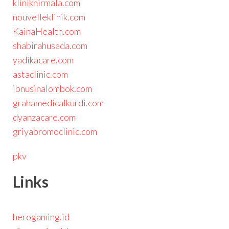
kliniknirmala.com
nouvelleklinik.com
KainaHealth.com
shabirahusada.com
yadikacare.com
astaclinic.com
ibnusinalombok.com
grahamedicalkurdi.com
dyanzacare.com
griyabromoclinic.com
pkv
Links
herogaming.id