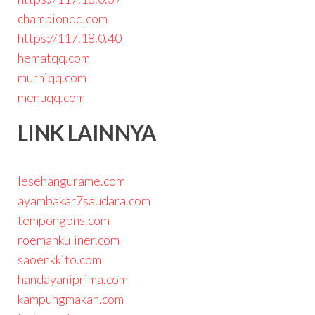
championqq.com
https://117.18.0.40
hematqq.com
murniqq.com
menuqq.com
LINK LAINNYA
lesehangurame.com
ayambakar7saudara.com
tempongpns.com
roemahkuliner.com
saoenkkito.com
handayaniprima.com
kampungmakan.com