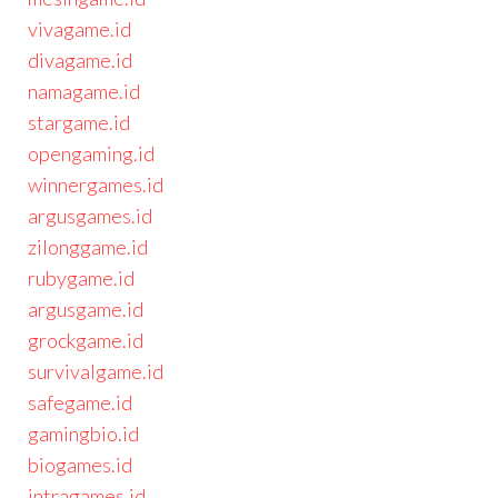
vivagame.id
divagame.id
namagame.id
stargame.id
opengaming.id
winnergames.id
argusgames.id
zilonggame.id
rubygame.id
argusgame.id
grockgame.id
survivalgame.id
safegame.id
gamingbio.id
biogames.id
intragames.id