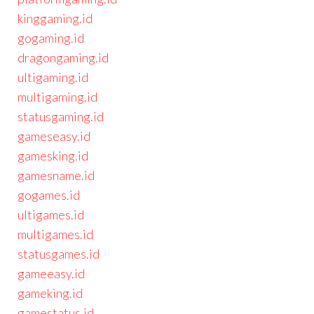
kinggaming.id
gogaming.id
dragongaming.id
ultigaming.id
multigaming.id
statusgaming.id
gameseasy.id
gamesking.id
gamesname.id
gogames.id
ultigames.id
multigames.id
statusgames.id
gameeasy.id
gameking.id
gamestatus.id