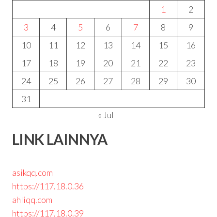
1
2
3
4
5
6
7
8
9
10
11
12
13
14
15
16
17
18
19
20
21
22
23
24
25
26
27
28
29
30
31
« Jul
LINK LAINNYA
asikqq.com
https://117.18.0.36
ahliqq.com
https://117.18.0.39