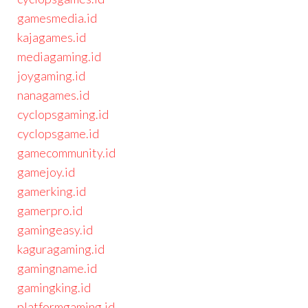
gamesmedia.id
kajagames.id
mediagaming.id
joygaming.id
nanagames.id
cyclopsgaming.id
cyclopsgame.id
gamecommunity.id
gamejoy.id
gamerking.id
gamerpro.id
gamingeasy.id
kaguragaming.id
gamingname.id
gamingking.id
platformgaming.id