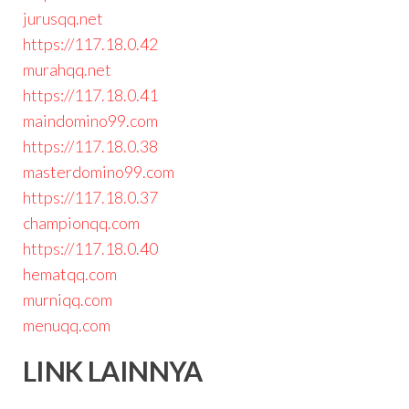
jurusqq.net
https://117.18.0.42
murahqq.net
https://117.18.0.41
maindomino99.com
https://117.18.0.38
masterdomino99.com
https://117.18.0.37
championqq.com
https://117.18.0.40
hematqq.com
murniqq.com
menuqq.com
LINK LAINNYA