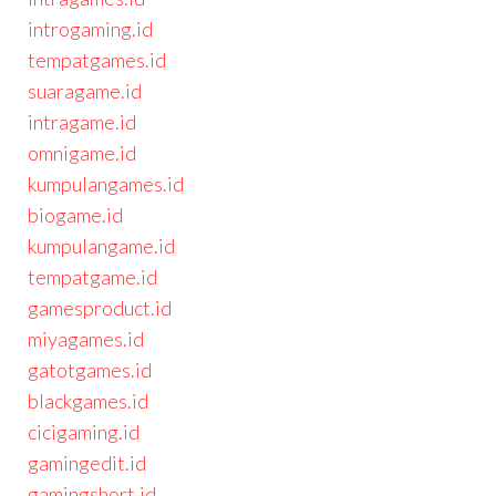
introgaming.id
tempatgames.id
suaragame.id
intragame.id
omnigame.id
kumpulangames.id
biogame.id
kumpulangame.id
tempatgame.id
gamesproduct.id
miyagames.id
gatotgames.id
blackgames.id
cicigaming.id
gamingedit.id
gamingshort.id