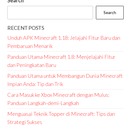
Search
Search
RECENT POSTS
Unduh APK Minecraft 1.18: Jelajahi Fitur Baru dan
Pembaruan Menarik
Panduan Utama Minecraft 1.8: Menjelajahi Fitur
dan Peningkatan Baru
Panduan Utama untuk Membangun Dunia Minecraft
Impian Anda: Tip dan Trik
Cara Masuk ke Xbox Minecraft dengan Mulus:
Panduan Langkah-demi-Langkah
Menguasai Teknik Topper di Minecraft: Tips dan
Strategi Sukses