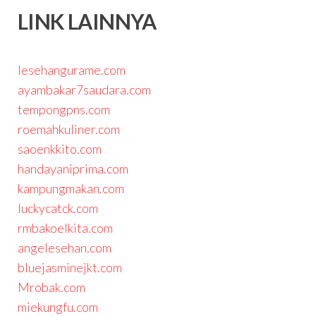
LINK LAINNYA
lesehangurame.com
ayambakar7saudara.com
tempongpns.com
roemahkuliner.com
saoenkkito.com
handayaniprima.com
kampungmakan.com
luckycatck.com
rmbakoelkita.com
angelesehan.com
bluejasminejkt.com
Mrobak.com
miekungfu.com