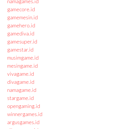
namagames.id
gamecore.id
gamemesin.id
gamehero.id
gamediva.id
gamesuper.id
gamestar.id
musimgame.id
mesingame.id
vivagame.id
divagame.id
namagame.id
stargame.id
opengaming.id
winnergames.id
argusgames.id