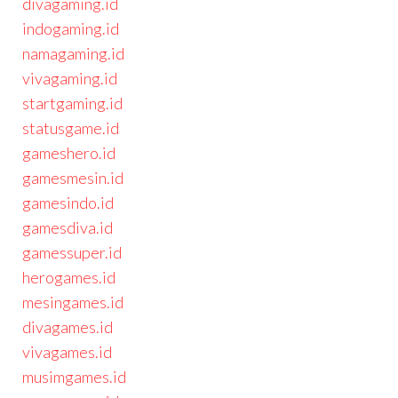
divagaming.id
indogaming.id
namagaming.id
vivagaming.id
startgaming.id
statusgame.id
gameshero.id
gamesmesin.id
gamesindo.id
gamesdiva.id
gamessuper.id
herogames.id
mesingames.id
divagames.id
vivagames.id
musimgames.id