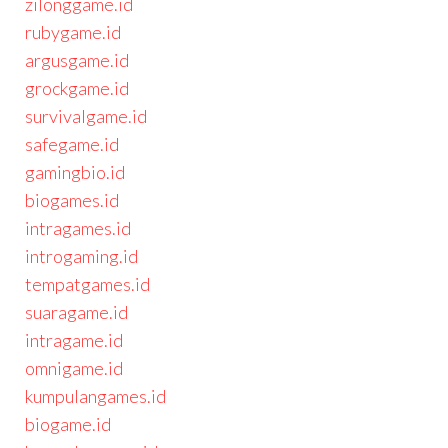
zilonggame.id
rubygame.id
argusgame.id
grockgame.id
survivalgame.id
safegame.id
gamingbio.id
biogames.id
intragames.id
introgaming.id
tempatgames.id
suaragame.id
intragame.id
omnigame.id
kumpulangames.id
biogame.id