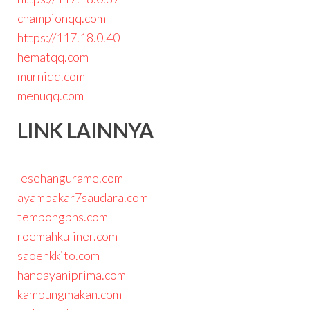
championqq.com
https://117.18.0.40
hematqq.com
murniqq.com
menuqq.com
LINK LAINNYA
lesehangurame.com
ayambakar7saudara.com
tempongpns.com
roemahkuliner.com
saoenkkito.com
handayaniprima.com
kampungmakan.com