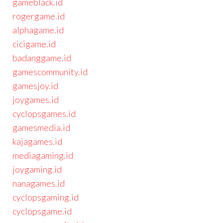
gameblack.id
rogergame.id
alphagame.id
cicigame.id
badanggame.id
gamescommunity.id
gamesjoy.id
joygames.id
cyclopsgames.id
gamesmedia.id
kajagames.id
mediagaming.id
joygaming.id
nanagames.id
cyclopsgaming.id
cyclopsgame.id