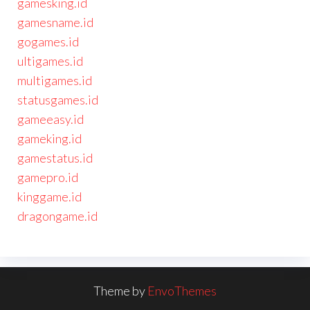
gamesking.id
gamesname.id
gogames.id
ultigames.id
multigames.id
statusgames.id
gameeasy.id
gameking.id
gamestatus.id
gamepro.id
kinggame.id
dragongame.id
Theme by
EnvoThemes