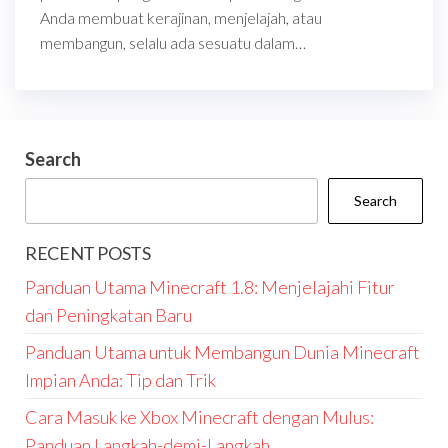
Anda membuat kerajinan, menjelajah, atau
membangun, selalu ada sesuatu dalam…
Search
Search
RECENT POSTS
Panduan Utama Minecraft 1.8: Menjelajahi Fitur
dan Peningkatan Baru
Panduan Utama untuk Membangun Dunia Minecraft
Impian Anda: Tip dan Trik
Cara Masuk ke Xbox Minecraft dengan Mulus:
Panduan Langkah-demi-Langkah