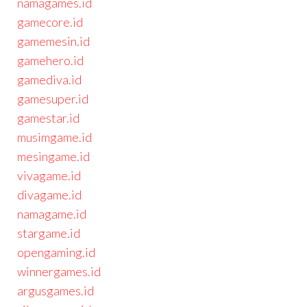
namagames.id
gamecore.id
gamemesin.id
gamehero.id
gamediva.id
gamesuper.id
gamestar.id
musimgame.id
mesingame.id
vivagame.id
divagame.id
namagame.id
stargame.id
opengaming.id
winnergames.id
argusgames.id