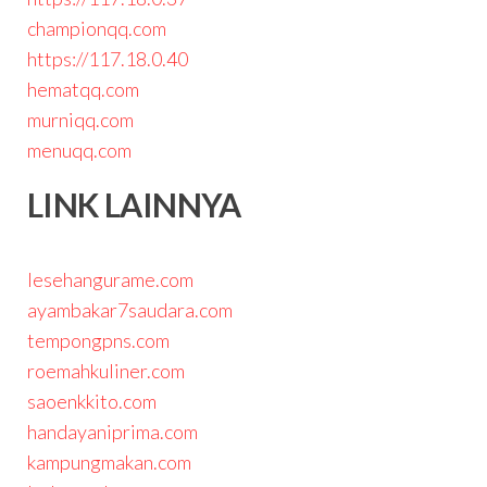
championqq.com
https://117.18.0.40
hematqq.com
murniqq.com
menuqq.com
LINK LAINNYA
lesehangurame.com
ayambakar7saudara.com
tempongpns.com
roemahkuliner.com
saoenkkito.com
handayaniprima.com
kampungmakan.com