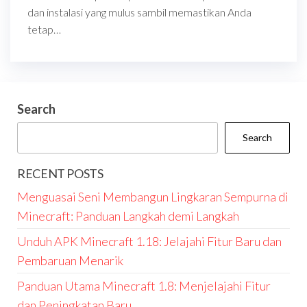
dan instalasi yang mulus sambil memastikan Anda
tetap…
Search
Search
RECENT POSTS
Menguasai Seni Membangun Lingkaran Sempurna di
Minecraft: Panduan Langkah demi Langkah
Unduh APK Minecraft 1.18: Jelajahi Fitur Baru dan
Pembaruan Menarik
Panduan Utama Minecraft 1.8: Menjelajahi Fitur
dan Peningkatan Baru