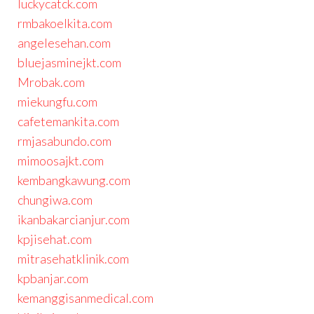
luckycatck.com
rmbakoelkita.com
angelesehan.com
bluejasminejkt.com
Mrobak.com
miekungfu.com
cafetemankita.com
rmjasabundo.com
mimoosajkt.com
kembangkawung.com
chungiwa.com
ikanbakarcianjur.com
kpjisehat.com
mitrasehatklinik.com
kpbanjar.com
kemanggisanmedical.com