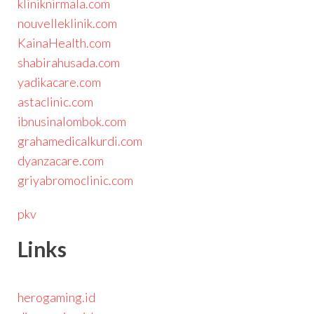
kliniknirmala.com
nouvelleklinik.com
KainaHealth.com
shabirahusada.com
yadikacare.com
astaclinic.com
ibnusinalombok.com
grahamedicalkurdi.com
dyanzacare.com
griyabromoclinic.com
pkv
Links
herogaming.id