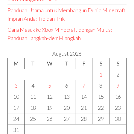
Panduan Utama untuk Membangun Dunia Minecraft
Impian Anda: Tip dan Trik
Cara Masuk ke Xbox Minecraft dengan Mulus:
Panduan Langkah-demi-Langkah
August 2026
M
T
W
T
F
S
S
1
2
3
4
5
6
7
8
9
10
11
12
13
14
15
16
17
18
19
20
21
22
23
24
25
26
27
28
29
30
31