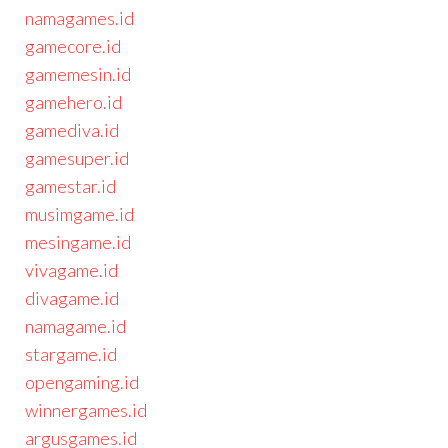
namagames.id
gamecore.id
gamemesin.id
gamehero.id
gamediva.id
gamesuper.id
gamestar.id
musimgame.id
mesingame.id
vivagame.id
divagame.id
namagame.id
stargame.id
opengaming.id
winnergames.id
argusgames.id