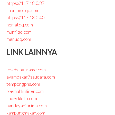
https://117.18.0.37
championqq.com
https://117.18.0.40
hematqq.com
murniqq.com
menuqq.com
LINK LAINNYA
lesehangurame.com
ayambakar7saudara.com
tempongpns.com
roemahkuliner.com
saoenkkito.com
handayaniprima.com
kampungmakan.com