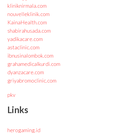
kliniknirmala.com
nouvelleklinik.com
KainaHealth.com
shabirahusada.com
yadikacare.com
astaclinic.com
ibnusinalombok.com
grahamedicalkurdi.com
dyanzacare.com
griyabromoclinic.com
pkv
Links
herogaming.id