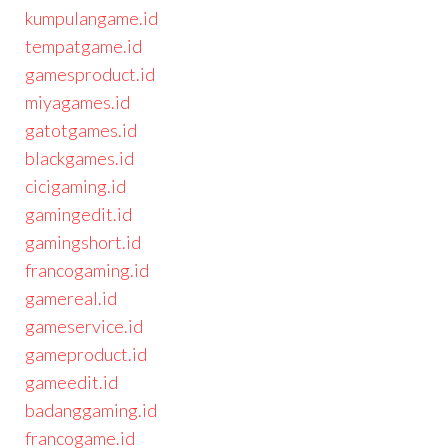
kumpulangame.id
tempatgame.id
gamesproduct.id
miyagames.id
gatotgames.id
blackgames.id
cicigaming.id
gamingedit.id
gamingshort.id
francogaming.id
gamereal.id
gameservice.id
gameproduct.id
gameedit.id
badanggaming.id
francogame.id