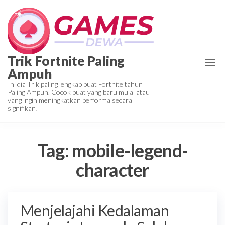
Skip
to
the
content
Trik Fortnite Paling
Ampuh
Ini dia Trik paling lengkap buat Fortnite tahun
Paling Ampuh. Cocok buat yang baru mulai atau
yang ingin meningkatkan performa secara
signifikan!
Tag:
mobile-legend-
character
Menjelajahi Kedalaman