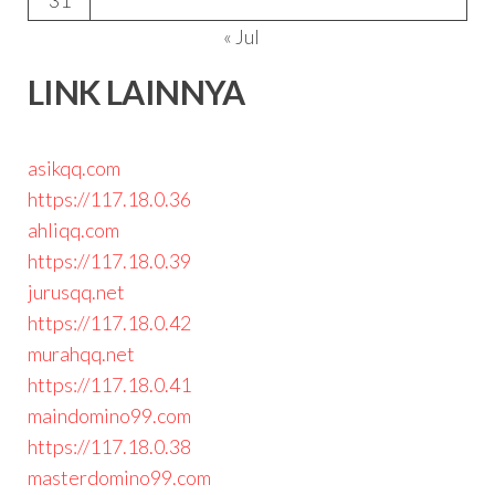
31
« Jul
LINK LAINNYA
asikqq.com
https://117.18.0.36
ahliqq.com
https://117.18.0.39
jurusqq.net
https://117.18.0.42
murahqq.net
https://117.18.0.41
maindomino99.com
https://117.18.0.38
masterdomino99.com