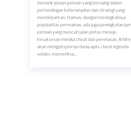
menarik jutaan pemain yang bersaing dalam
pertandingan keterampilan dan strategi yang
mendebarkan. Namun, dengan meningkatnya
popularitas permainan, ada juga peningkatan ju
pemain yang mencari jalan pintas menuju
kesuksesan melalui cheat dan peretasan. Artikel 
akan mengeksplorasi dunia apks cheat legenda
seluler, memeriksa…