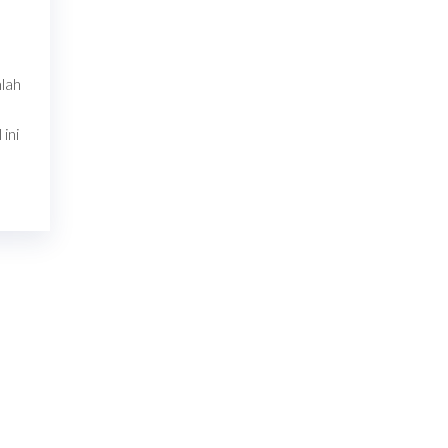
mlah
ini