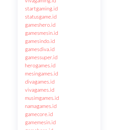
vivagaming.id
startgaming.id
statusgame.id
gameshero.id
gamesmesin.id
gamesindo.id
gamesdiva.id
gamessuper.id
herogames.id
mesingames.id
divagames.id
vivagames.id
musimgames.id
namagames.id
gamecore.id
gamemesin.id