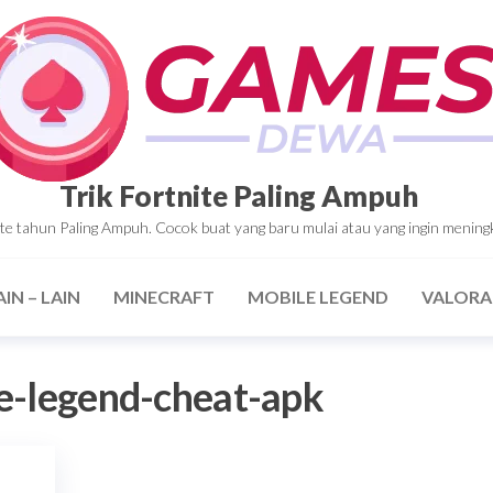
Trik Fortnite Paling Ampuh
tnite tahun Paling Ampuh. Cocok buat yang baru mulai atau yang ingin mening
AIN – LAIN
MINECRAFT
MOBILE LEGEND
VALOR
e-legend-cheat-apk