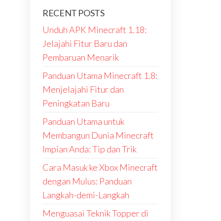
RECENT POSTS
Unduh APK Minecraft 1.18:
Jelajahi Fitur Baru dan
Pembaruan Menarik
Panduan Utama Minecraft 1.8:
Menjelajahi Fitur dan
Peningkatan Baru
Panduan Utama untuk
Membangun Dunia Minecraft
Impian Anda: Tip dan Trik
Cara Masuk ke Xbox Minecraft
dengan Mulus: Panduan
Langkah-demi-Langkah
Menguasai Teknik Topper di