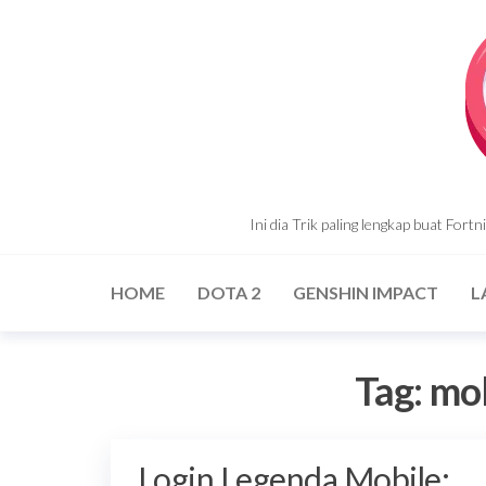
Skip
to
the
content
Ini dia Trik paling lengkap buat For
HOME
DOTA 2
GENSHIN IMPACT
L
Tag:
mob
Login Legenda Mobile: