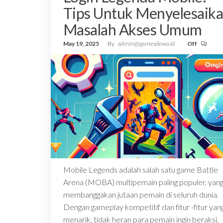
Tips Untuk Menyelesaik
Masalah Akses Umum
May 19, 2025
By
admin@gamesdewa.id
Off
Mobile Legends adalah salah satu game Battle
Arena (MOBA) multipemain paling populer, yan
membanggakan jutaan pemain di seluruh dunia.
Dengan gameplay kompetitif dan fitur -fitur yan
menarik, tidak heran para pemain ingin beraksi.