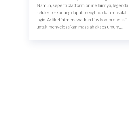
Namun, seperti platform online lainnya, legenda
seluler terkadang dapat menghadirkan masalah
login. Artikel ini menawarkan tips komprehensif
untuk menyelesaikan masalah akses umum,…