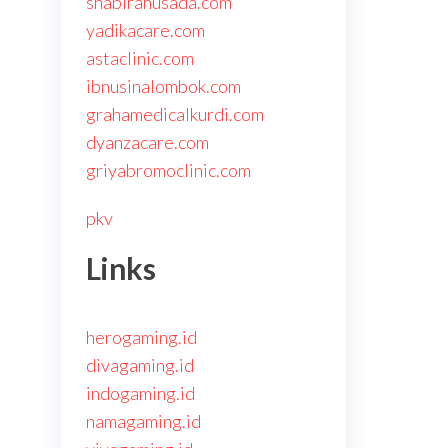
shabirahusada.com
yadikacare.com
astaclinic.com
ibnusinalombok.com
grahamedicalkurdi.com
dyanzacare.com
griyabromoclinic.com
pkv
Links
herogaming.id
divagaming.id
indogaming.id
namagaming.id