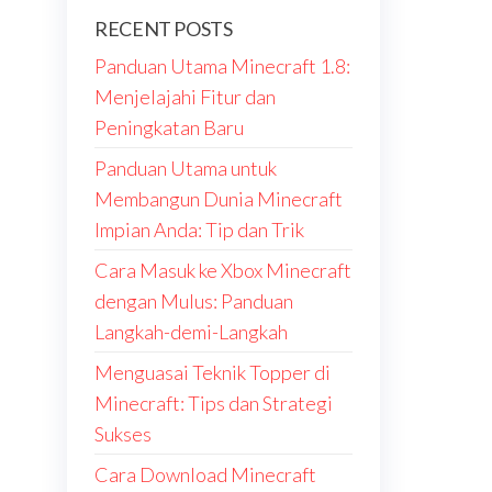
RECENT POSTS
Panduan Utama Minecraft 1.8:
Menjelajahi Fitur dan
Peningkatan Baru
Panduan Utama untuk
Membangun Dunia Minecraft
Impian Anda: Tip dan Trik
Cara Masuk ke Xbox Minecraft
dengan Mulus: Panduan
Langkah-demi-Langkah
Menguasai Teknik Topper di
Minecraft: Tips dan Strategi
Sukses
Cara Download Minecraft