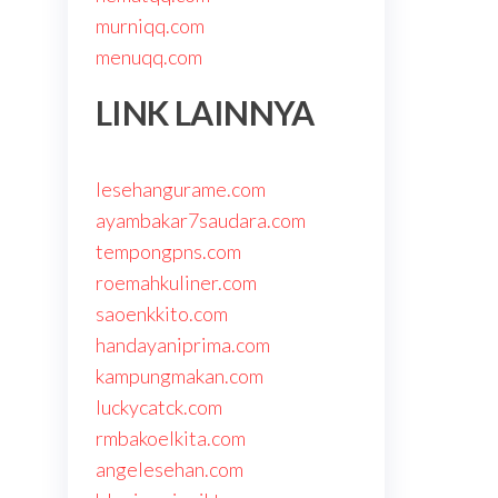
murniqq.com
menuqq.com
LINK LAINNYA
lesehangurame.com
ayambakar7saudara.com
tempongpns.com
roemahkuliner.com
saoenkkito.com
handayaniprima.com
kampungmakan.com
luckycatck.com
rmbakoelkita.com
angelesehan.com