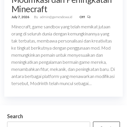
Minecraft
July 7, 2026
By
admin@gamesdewa.id
Off
Minecraft, game sandbox yang telah memikat jutaan
orang di seluruh dunia dengan kemungkinannya yang
tak terbatas, membawa personalisasi dan kreativitas
ke tingkat berikutnya dengan penggunaan mod. Mod
memungkinkan pemain untuk menyesuaikan dan
meningkatkan pengalaman bermain game mereka,
menambahkan fitur, mekanik, dan peningkatan baru. Di
antara berbagai platform yang menawarkan modifikasi
tersebut, Modrinth telah muncul sebagai…
Search