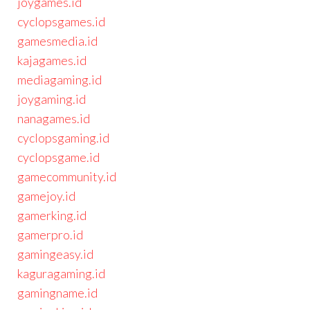
joygames.id
cyclopsgames.id
gamesmedia.id
kajagames.id
mediagaming.id
joygaming.id
nanagames.id
cyclopsgaming.id
cyclopsgame.id
gamecommunity.id
gamejoy.id
gamerking.id
gamerpro.id
gamingeasy.id
kaguragaming.id
gamingname.id