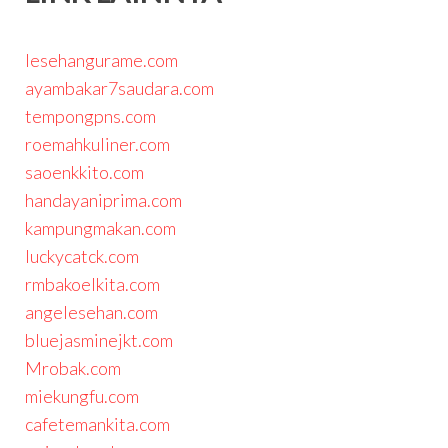
lesehangurame.com
ayambakar7saudara.com
tempongpns.com
roemahkuliner.com
saoenkkito.com
handayaniprima.com
kampungmakan.com
luckycatck.com
rmbakoelkita.com
angelesehan.com
bluejasminejkt.com
Mrobak.com
miekungfu.com
cafetemankita.com