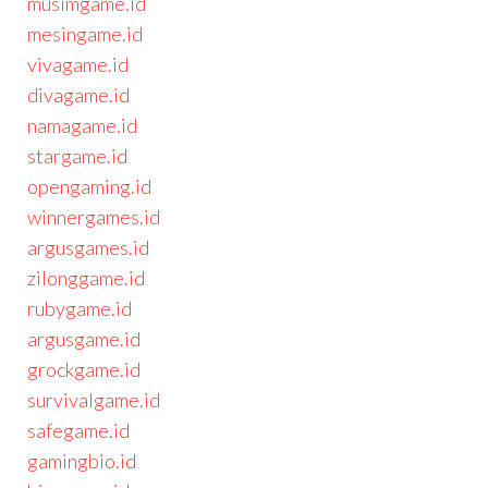
musimgame.id
mesingame.id
vivagame.id
divagame.id
namagame.id
stargame.id
opengaming.id
winnergames.id
argusgames.id
zilonggame.id
rubygame.id
argusgame.id
grockgame.id
survivalgame.id
safegame.id
gamingbio.id