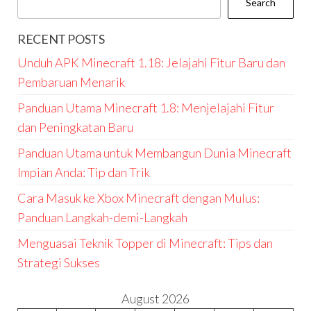
Search
RECENT POSTS
Unduh APK Minecraft 1.18: Jelajahi Fitur Baru dan
Pembaruan Menarik
Panduan Utama Minecraft 1.8: Menjelajahi Fitur
dan Peningkatan Baru
Panduan Utama untuk Membangun Dunia Minecraft
Impian Anda: Tip dan Trik
Cara Masuk ke Xbox Minecraft dengan Mulus:
Panduan Langkah-demi-Langkah
Menguasai Teknik Topper di Minecraft: Tips dan
Strategi Sukses
August 2026