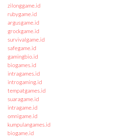
zilonggame.id
rubygame.id
argusgame.id
grockgame.id
survivalgame.id
safegame.id
gamingbio.id
biogames.id
intragames.id
introgaming.id
tempatgames.id
suaragame.id
intragame.id
omnigame.id
kumpulangames.id
biogame.id