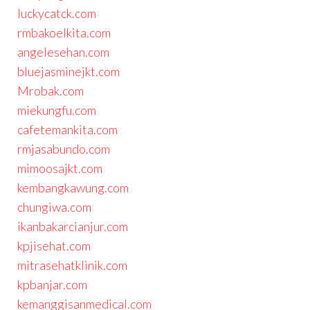
luckycatck.com
rmbakoelkita.com
angelesehan.com
bluejasminejkt.com
Mrobak.com
miekungfu.com
cafetemankita.com
rmjasabundo.com
mimoosajkt.com
kembangkawung.com
chungiwa.com
ikanbakarcianjur.com
kpjisehat.com
mitrasehatklinik.com
kpbanjar.com
kemanggisanmedical.com