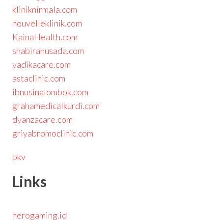
kliniknirmala.com
nouvelleklinik.com
KainaHealth.com
shabirahusada.com
yadikacare.com
astaclinic.com
ibnusinalombok.com
grahamedicalkurdi.com
dyanzacare.com
griyabromoclinic.com
pkv
Links
herogaming.id