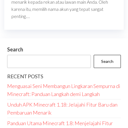
menarik kepada rekan atau lawan main Anda. Oleh
karena itu, memilih nama akun yang tepat sangat
penting.…
Search
Search
RECENT POSTS
Menguasai Seni Membangun Lingkaran Sempurna di
Minecraft: Panduan Langkah demi Langkah
Unduh APK Minecraft 1.18: Jelajahi Fitur Baru dan
Pembaruan Menarik
Panduan Utama Minecraft 1.8: Menjelajahi Fitur