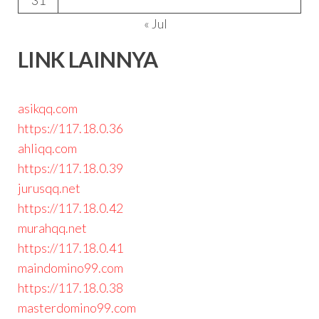
31
« Jul
LINK LAINNYA
asikqq.com
https://117.18.0.36
ahliqq.com
https://117.18.0.39
jurusqq.net
https://117.18.0.42
murahqq.net
https://117.18.0.41
maindomino99.com
https://117.18.0.38
masterdomino99.com