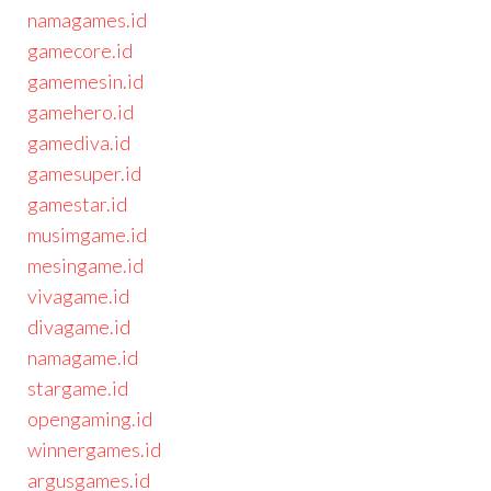
namagames.id
gamecore.id
gamemesin.id
gamehero.id
gamediva.id
gamesuper.id
gamestar.id
musimgame.id
mesingame.id
vivagame.id
divagame.id
namagame.id
stargame.id
opengaming.id
winnergames.id
argusgames.id