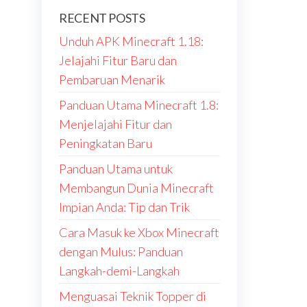
RECENT POSTS
Unduh APK Minecraft 1.18:
Jelajahi Fitur Baru dan
Pembaruan Menarik
Panduan Utama Minecraft 1.8:
Menjelajahi Fitur dan
Peningkatan Baru
Panduan Utama untuk
Membangun Dunia Minecraft
Impian Anda: Tip dan Trik
Cara Masuk ke Xbox Minecraft
dengan Mulus: Panduan
Langkah-demi-Langkah
Menguasai Teknik Topper di