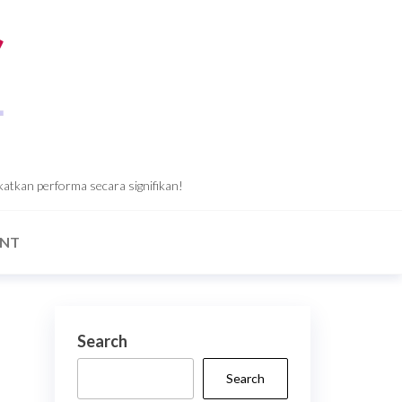
katkan performa secara signifikan!
ANT
Search
Search