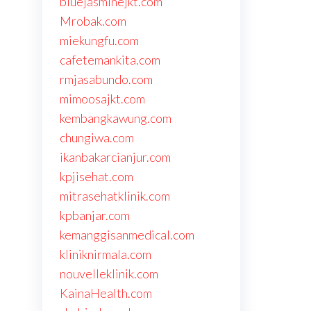
bluejasminejkt.com
Mrobak.com
miekungfu.com
cafetemankita.com
rmjasabundo.com
mimoosajkt.com
kembangkawung.com
chungiwa.com
ikanbakarcianjur.com
kpjisehat.com
mitrasehatklinik.com
kpbanjar.com
kemanggisanmedical.com
kliniknirmala.com
nouvelleklinik.com
KainaHealth.com