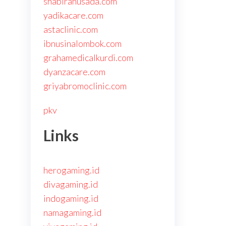
shabirahusada.com
yadikacare.com
astaclinic.com
ibnusinalombok.com
grahamedicalkurdi.com
dyanzacare.com
griyabromoclinic.com
pkv
Links
herogaming.id
divagaming.id
indogaming.id
namagaming.id