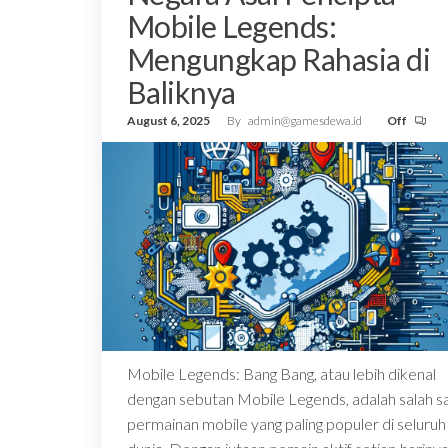
Mobile Legends:
Mengungkap Rahasia di
Baliknya
August 6, 2025
By
admin@gamesdewa.id
Off
Mobile Legends: Bang Bang, atau lebih dikenal
dengan sebutan Mobile Legends, adalah salah s
permainan mobile yang paling populer di seluruh