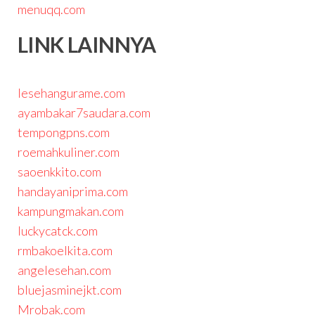
menuqq.com
LINK LAINNYA
lesehangurame.com
ayambakar7saudara.com
tempongpns.com
roemahkuliner.com
saoenkkito.com
handayaniprima.com
kampungmakan.com
luckycatck.com
rmbakoelkita.com
angelesehan.com
bluejasminejkt.com
Mrobak.com