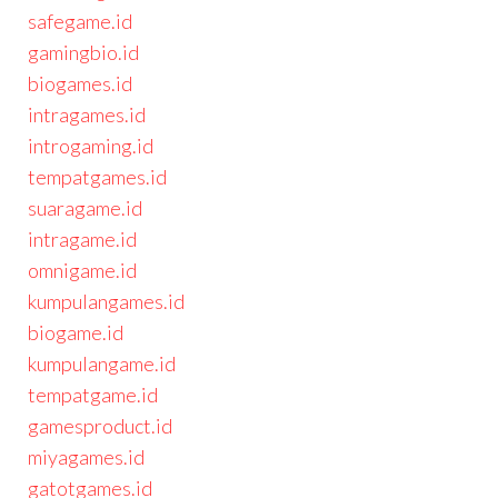
safegame.id
gamingbio.id
biogames.id
intragames.id
introgaming.id
tempatgames.id
suaragame.id
intragame.id
omnigame.id
kumpulangames.id
biogame.id
kumpulangame.id
tempatgame.id
gamesproduct.id
miyagames.id
gatotgames.id