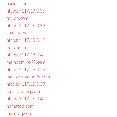
asikqq.com
https://117.18.0.36
ahliqq.com
https://117.18.0.39
jurusqq.net
https://117.18.0.42
murahqq.net
https://117.18.0.41
maindomino99.com
https://117.18.0.38
masterdomino99.com
https://117.18.0.37
championqq.com
https://117.18.0.40
hematqq.com
murniqq.com