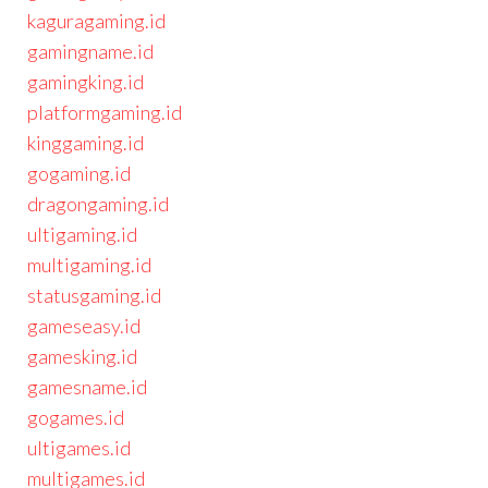
kaguragaming.id
gamingname.id
gamingking.id
platformgaming.id
kinggaming.id
gogaming.id
dragongaming.id
ultigaming.id
multigaming.id
statusgaming.id
gameseasy.id
gamesking.id
gamesname.id
gogames.id
ultigames.id
multigames.id