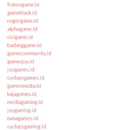
francogame.id
gameblack.id
rogergame.id
alphagame.id
cicigame.id
badanggame.id
gamescommunity.id
gamesjoy.id
joygames.id
cyclopsgames.id
gamesmedia.id
kajagames.id
mediagaming.id
joygaming.id
nanagames.id
cyclopsgaming.id