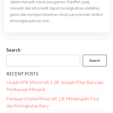
dalam menarik minat para gamer. Pamflet yang
menarik dan informatif dapat meningkatkan visibilitas
game dan mempertahankan minat para pemain. Artikel
ini mengeksplorasi seni…
Search
Search
RECENT POSTS
Unduh APK Minecraft 1.18: Jelajahi Fitur Baru dan
Pembaruan Menarik
Panduan Utama Minecraft 1.8: Menjelajahi Fitur
dan Peningkatan Baru