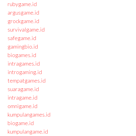
rubygame.id
argusgame.id
grockgame.id
survivalgame.id
safegame.id
gamingbio.id
biogames.id
intragames.id
introgaming.id
tempatgames.id
suaragame.id
intragame.id
omnigame.id
kumpulangames.id
biogame.id
kumpulangame.id