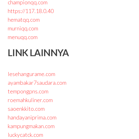
championqq.com
https://117.18.0.40
hematqq.com
murniqq.com
menuqq.com
LINK LAINNYA
lesehangurame.com
ayambakar7saudara.com
tempongpns.com
roemahkuliner.com
saoenkkito.com
handayaniprima.com
kampungmakan.com
luckycatck.com