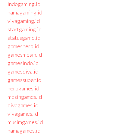
indogaming.id
namagaming.id
vivagaming.id
startgaming.id
statusgame.id
gameshero.id
gamesmesin.id
gamesindo.id
gamesdiva.id
gamessuper.id
herogames.id
mesingames.id
divagames.id
vivagames.id
musimgames.id
namagames.id