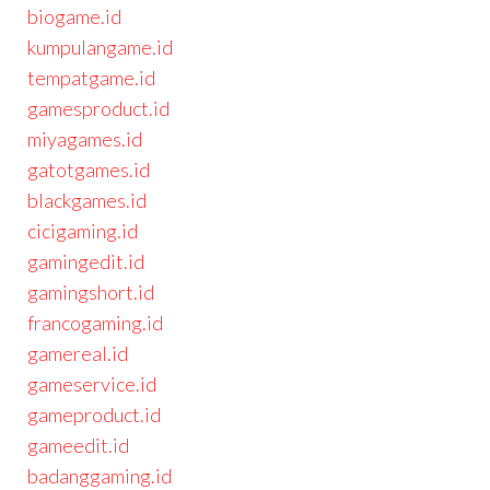
biogame.id
kumpulangame.id
tempatgame.id
gamesproduct.id
miyagames.id
gatotgames.id
blackgames.id
cicigaming.id
gamingedit.id
gamingshort.id
francogaming.id
gamereal.id
gameservice.id
gameproduct.id
gameedit.id
badanggaming.id