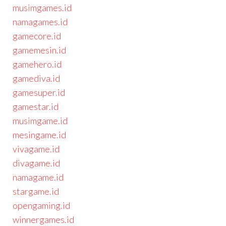
musimgames.id
namagames.id
gamecore.id
gamemesin.id
gamehero.id
gamediva.id
gamesuper.id
gamestar.id
musimgame.id
mesingame.id
vivagame.id
divagame.id
namagame.id
stargame.id
opengaming.id
winnergames.id