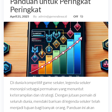
Panduan untuk Peringkat
Peringkat
April 21, 2025
By
admin@gamesdewa.id
Off
Di dunia kompetitif game seluler, legenda seluler
menonjol sebagai permainan yang menuntut
keterampilan dan strategi. Dengan jutaan pemain di
seluruh dunia, mendaki barisan di legenda seluler telah
menjadi tujuan bagi banyak orang. Panduan ini akan