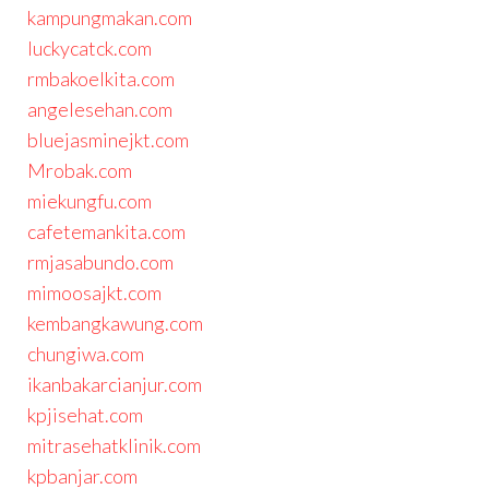
kampungmakan.com
luckycatck.com
rmbakoelkita.com
angelesehan.com
bluejasminejkt.com
Mrobak.com
miekungfu.com
cafetemankita.com
rmjasabundo.com
mimoosajkt.com
kembangkawung.com
chungiwa.com
ikanbakarcianjur.com
kpjisehat.com
mitrasehatklinik.com
kpbanjar.com