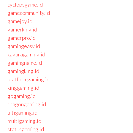
cyclopsgame.id
gamecommunity.id
gamejoy.id
gamerking.id
gamerpro.id
gamingeasy.id
kaguragaming.id
gamingname.id
gamingking.id
platformgaming.id
kinggaming.id
gogaming.id
dragongaming.id
ultigaming.id
multigaming.id
statusgaming.id