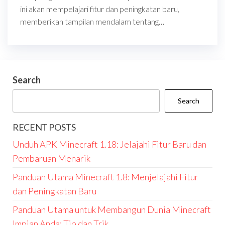
ini akan mempelajari fitur dan peningkatan baru,
memberikan tampilan mendalam tentang…
Search
Search
RECENT POSTS
Unduh APK Minecraft 1.18: Jelajahi Fitur Baru dan
Pembaruan Menarik
Panduan Utama Minecraft 1.8: Menjelajahi Fitur
dan Peningkatan Baru
Panduan Utama untuk Membangun Dunia Minecraft
Impian Anda: Tip dan Trik