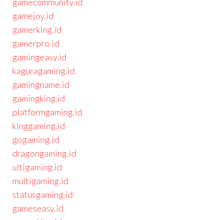
gamecommunity.id
gamejoy.id
gamerking.id
gamerpro.id
gamingeasy.id
kaguragaming.id
gamingname.id
gamingking.id
platformgaming.id
kinggaming.id
gogaming.id
dragongaming.id
ultigaming.id
multigaming.id
statusgaming.id
gameseasy.id