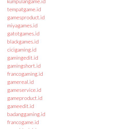
kumpulangame.id
tempatgame.id
gamesproduct.id
miyagames.id
gatotgames.id
blackgames.id
cicigaming.id
gamingedit.id
gamingshort.id
francogaming.id
gamereal.id
gameservice.id
gameproduct.id
gameedit.id
badanggaming.id
francogame.id