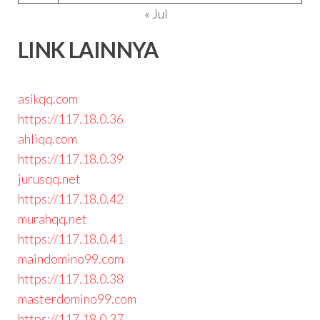
« Jul
LINK LAINNYA
asikqq.com
https://117.18.0.36
ahliqq.com
https://117.18.0.39
jurusqq.net
https://117.18.0.42
murahqq.net
https://117.18.0.41
maindomino99.com
https://117.18.0.38
masterdomino99.com
https://117.18.0.37