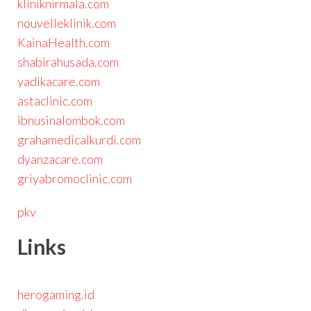
kliniknirmala.com
nouvelleklinik.com
KainaHealth.com
shabirahusada.com
yadikacare.com
astaclinic.com
ibnusinalombok.com
grahamedicalkurdi.com
dyanzacare.com
griyabromoclinic.com
pkv
Links
herogaming.id