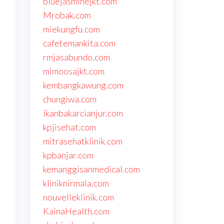
bluejasminejkt.com
Mrobak.com
miekungfu.com
cafetemankita.com
rmjasabundo.com
mimoosajkt.com
kembangkawung.com
chungiwa.com
ikanbakarcianjur.com
kpjisehat.com
mitrasehatklinik.com
kpbanjar.com
kemanggisanmedical.com
kliniknirmala.com
nouvelleklinik.com
KainaHealth.com