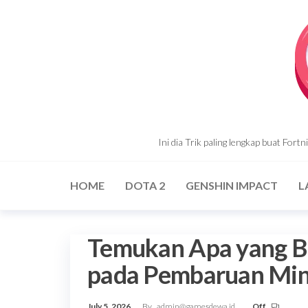
Skip
to
the
content
Ini dia Trik paling lengkap buat For
HOME
DOTA 2
GENSHIN IMPACT
L
Temukan Apa yang B
pada Pembaruan Mine
July 5, 2026
By
admin@gamesdewa.id
Off