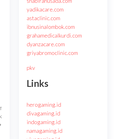
shabirahusada.com
yadikacare.com
astaclinic.com
ibnusinalombok.com
grahamedicalkurdi.com
dyanzacare.com
griyabromoclinic.com
pkv
Links
herogaming.id
T
Next
divagaming.id
k
Post
indogaming.id
namagaming.id