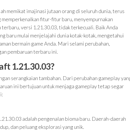
ah memikat imajinasi jutaan orang di seluruh dunia, terus
 memperkenalkan fitur-fitur baru, menyempurnakan
erbaru, versi 1.21.30.03, tidak terkecuali. Baik Anda
g baru mulai menjelajahi dunia kotak-kotak, mengetahui
laman bermain game Anda. Mari selami perubahan,
an pembaruan terbaru ini.
ft 1.21.30.03?
engan serangkaian tambahan. Dari perubahan gameplay yan
aruan ini bertujuan untuk menjaga gameplay tetap segar
i:
 1.21.30.03 adalah pengenalan bioma baru. Daerah-daerah
dup, dan peluang eksplorasi yang unik.