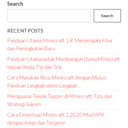
Search
Search
RECENT POSTS
Panduan Utama Minecraft 1.8: Menjelajahi Fitur
dan Peningkatan Baru
Panduan Utama untuk Membangun Dunia Minecraft
Impian Anda: Tip dan Trik
Cara Masuk ke Xbox Minecraft dengan Mulus:
Panduan Langkah-demi-Langkah
Menguasai Teknik Topper di Minecraft: Tips dan
Strategi Sukses
Cara Download Minecraft 1.20.20 Mod APK
dengan Aman dan Terjamin