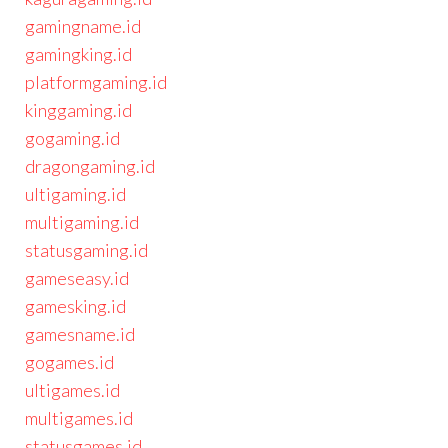
gamingname.id
gamingking.id
platformgaming.id
kinggaming.id
gogaming.id
dragongaming.id
ultigaming.id
multigaming.id
statusgaming.id
gameseasy.id
gamesking.id
gamesname.id
gogames.id
ultigames.id
multigames.id
statusgames.id