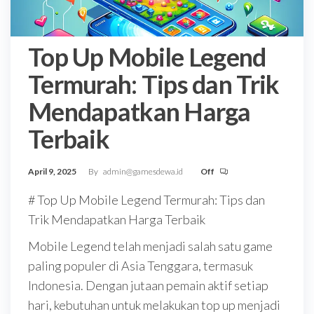
Top Up Mobile Legend
Termurah: Tips dan Trik
Mendapatkan Harga
Terbaik
April 9, 2025
By
admin@gamesdewa.id
Off
# Top Up Mobile Legend Termurah: Tips dan
Trik Mendapatkan Harga Terbaik
Mobile Legend telah menjadi salah satu game
paling populer di Asia Tenggara, termasuk
Indonesia. Dengan jutaan pemain aktif setiap
hari, kebutuhan untuk melakukan top up menjadi