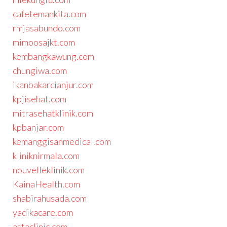
cafetemankita.com
rmjasabundo.com
mimoosajkt.com
kembangkawung.com
chungiwa.com
ikanbakarcianjur.com
kpjisehat.com
mitrasehatklinik.com
kpbanjar.com
kemanggisanmedical.com
kliniknirmala.com
nouvelleklinik.com
KainaHealth.com
shabirahusada.com
yadikacare.com
astaclinic.com