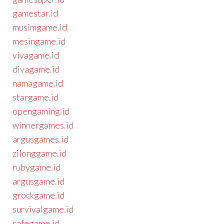
gamestar.id
musimgame.id
mesingame.id
vivagame.id
divagame.id
namagame.id
stargame.id
opengaming.id
winnergames.id
argusgames.id
zilonggame.id
rubygame.id
argusgame.id
grockgame.id
survivalgame.id
safegame.id