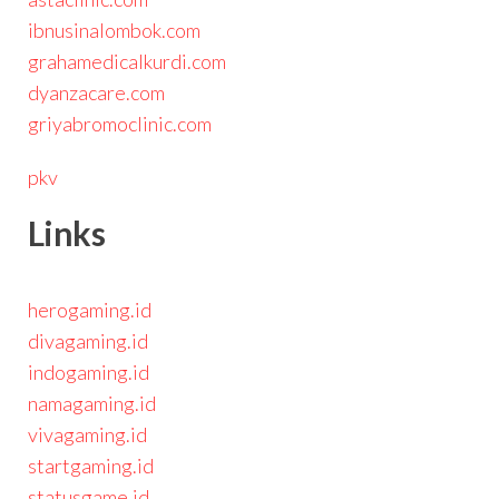
ibnusinalombok.com
grahamedicalkurdi.com
dyanzacare.com
griyabromoclinic.com
pkv
Links
herogaming.id
divagaming.id
indogaming.id
namagaming.id
vivagaming.id
startgaming.id
statusgame.id