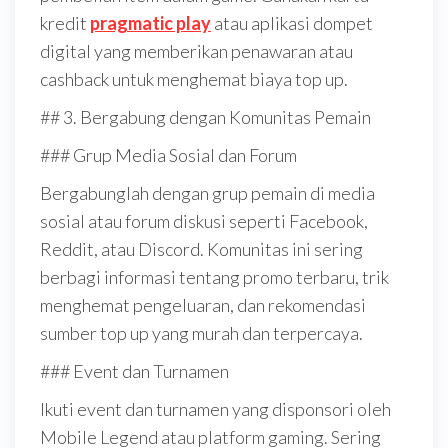
kredit
pragmatic play
atau aplikasi dompet
digital yang memberikan penawaran atau
cashback untuk menghemat biaya top up.
## 3. Bergabung dengan Komunitas Pemain
### Grup Media Sosial dan Forum
Bergabunglah dengan grup pemain di media
sosial atau forum diskusi seperti Facebook,
Reddit, atau Discord. Komunitas ini sering
berbagi informasi tentang promo terbaru, trik
menghemat pengeluaran, dan rekomendasi
sumber top up yang murah dan terpercaya.
### Event dan Turnamen
Ikuti event dan turnamen yang disponsori oleh
Mobile Legend atau platform gaming. Sering