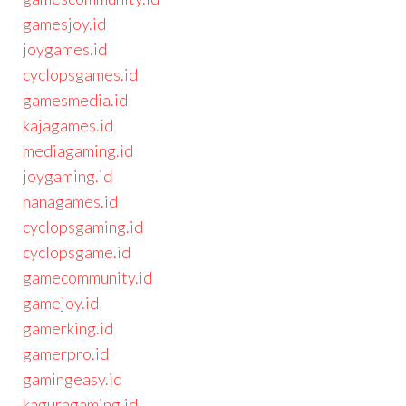
gamesjoy.id
joygames.id
cyclopsgames.id
gamesmedia.id
kajagames.id
mediagaming.id
joygaming.id
nanagames.id
cyclopsgaming.id
cyclopsgame.id
gamecommunity.id
gamejoy.id
gamerking.id
gamerpro.id
gamingeasy.id
kaguragaming.id