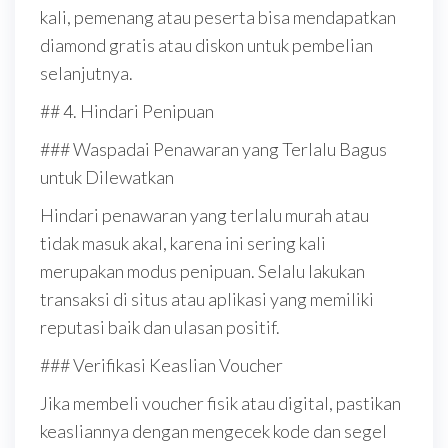
kali, pemenang atau peserta bisa mendapatkan
diamond gratis atau diskon untuk pembelian
selanjutnya.
## 4. Hindari Penipuan
### Waspadai Penawaran yang Terlalu Bagus
untuk Dilewatkan
Hindari penawaran yang terlalu murah atau
tidak masuk akal, karena ini sering kali
merupakan modus penipuan. Selalu lakukan
transaksi di situs atau aplikasi yang memiliki
reputasi baik dan ulasan positif.
### Verifikasi Keaslian Voucher
Jika membeli voucher fisik atau digital, pastikan
keasliannya dengan mengecek kode dan segel