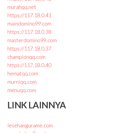
murahqq.net
https://117.18.0.41
maindomino99.com
https://117.18.0.38
masterdomino99.com
https://117.18.0.37
championqq.com
https://117.18.0.40
hematqq.com
murniqq.com
menuqq.com
LINK LAINNYA
lesehangurame.com