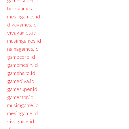
gamessuper.id
herogames.id
mesingames.id
divagames.id
vivagames.id
musimgames.id
namagames.id
gamecore.id
gamemesin.id
gamehero.id
gamediva.id
gamesuper.id
gamestar.id
musimgame.id
mesingame.id
vivagame.id