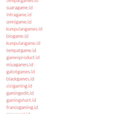
tempatgames.id
suaragame.id
intragame.id
omnigame.id
kumpulangames.id
biogame.id
kumpulangame.id
tempatgame.id
gamesproduct.id
miyagames.id
gatotgames.id
blackgames.id
cicigaming.id
gamingedit.id
gamingshort.id
francogaming.id