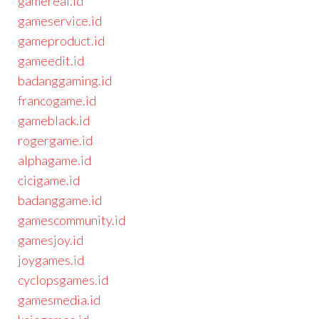
gamereal.id
gameservice.id
gameproduct.id
gameedit.id
badanggaming.id
francogame.id
gameblack.id
rogergame.id
alphagame.id
cicigame.id
badanggame.id
gamescommunity.id
gamesjoy.id
joygames.id
cyclopsgames.id
gamesmedia.id