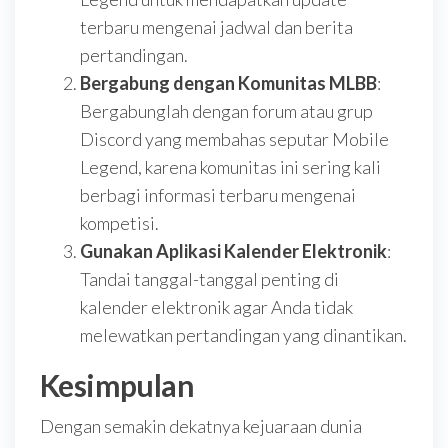
terbaru mengenai jadwal dan berita
pertandingan.
Bergabung dengan Komunitas MLBB
:
Bergabunglah dengan forum atau grup
Discord yang membahas seputar Mobile
Legend, karena komunitas ini sering kali
berbagi informasi terbaru mengenai
kompetisi.
Gunakan Aplikasi Kalender Elektronik
:
Tandai tanggal-tanggal penting di
kalender elektronik agar Anda tidak
melewatkan pertandingan yang dinantikan.
Kesimpulan
Dengan semakin dekatnya kejuaraan dunia