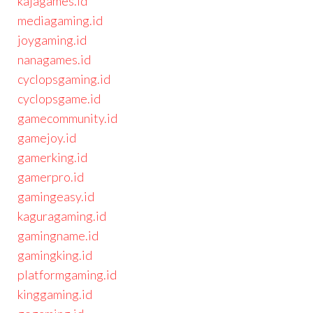
kajagames.id
mediagaming.id
joygaming.id
nanagames.id
cyclopsgaming.id
cyclopsgame.id
gamecommunity.id
gamejoy.id
gamerking.id
gamerpro.id
gamingeasy.id
kaguragaming.id
gamingname.id
gamingking.id
platformgaming.id
kinggaming.id