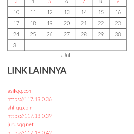
3
4
5
6
7
8
9
10
11
12
13
14
15
16
17
18
19
20
21
22
23
24
25
26
27
28
29
30
31
« Jul
LINK LAINNYA
asikqq.com
https://117.18.0.36
ahliqq.com
https://117.18.0.39
jurusqq.net
https://117.18.0.42