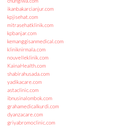
chungiwa.com
ikanbakarcianjur.com
kpjisehat.com
mitrasehatklinik.com
kpbanjar.com
kemanggisanmedical.com
kliniknirmala.com
nouvelleklinik.com
KainaHealth.com
shabirahusada.com
yadikacare.com
astaclinic.com
ibnusinalombok.com
grahamedicalkurdi.com
dyanzacare.com
griyabromoclinic.com