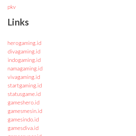
pkv
Links
herogaming.id
divagaming.id
indogaming.id
namagaming.id
vivagaming.id
startgaming.id
statusgame.id
gameshero.id
gamesmesin.id
gamesindo.id
gamesdiva.id