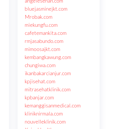
angelesehan.com
bluejasminejkt.com
Mrobak.com
miekungfu.com
cafetemankita.com
rmjasabundo.com
mimoosajkt.com
kembangkawung.com
chungiwa.com
,
ikanbakarcianjur.com
kpjisehat.com
mitrasehatklinik.com
kpbanjar.com
kemanggisanmedical.com
kliniknirmala.com
nouvelleklinik.com