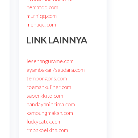
hematqq.com
murniqq.com
menuqq.com
LINK LAINNYA
lesehangurame.com
ayambakar7saudara.com
tempongpns.com
roemahkuliner.com
saoenkkito.com
handayaniprima.com
kampungmakan.com
luckycatck.com
rmbakoelkita.com