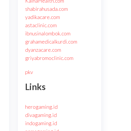
KainaHealth.com
shabirahusada.com
yadikacare.com
astaclinic.com
ibnusinalombok.com
grahamedicalkurdi.com
dyanzacare.com
griyabromoclinic.com
pkv
Links
herogaming.id
divagaming.id
indogaming.id