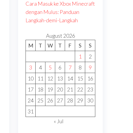
Cara Masuk ke Xbox Minecraft
dengan Mulus: Panduan
Langkah-demi-Langkah
August 2026
M
T
W
T
F
S
S
1
2
3
4
5
6
7
8
9
10
11
12
13
14
15
16
17
18
19
20
21
22
23
24
25
26
27
28
29
30
31
« Jul