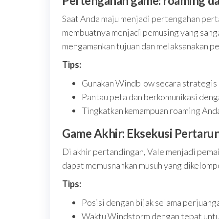
Pertengahan game: roaming 
Saat Anda maju menjadi pertengahan pert
membuatnya menjadi pemusing yang sangat 
mengamankan tujuan dan melaksanakan pe
Tips:
Gunakan Windblow secara strategis
Pantau peta dan berkomunikasi dengan
Tingkatkan kemampuan roaming Anda
Game Akhir: Eksekusi Pertaru
Di akhir pertandingan, Vale menjadi pema
dapat memusnahkan musuh yang dikelompo
Tips:
Posisi dengan bijak selama perjuanga
Waktu Windstorm dengan tepat untu