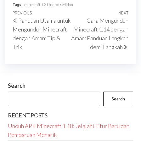
Tags
minecraft 1.21 bedrock edition
Post
Previous
PREVIOUS
NEXT
Next
Panduan Utama untuk
Cara Mengunduh
navigation
Post
Post
Mengunduh Minecraft
Minecraft 1.14 dengan
dengan Aman: Tip &
Aman: Panduan Langkah
Trik
demi Langkah
Search
Search
RECENT POSTS
Unduh APK Minecraft 1.18: Jelajahi Fitur Baru dan
Pembaruan Menarik