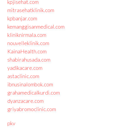
kpjisehat.com
mitrasehatklinik.com
kpbanjar.com
kemanggisanmedical.com
kliniknirmala.com
nouvelleklinik.com
KainaHealth.com
shabirahusada.com
yadikacare.com
astaclinic.com
ibnusinalombok.com
grahamedicalkurdi.com
dyanzacare.com
griyabromoclinic.com
pkv