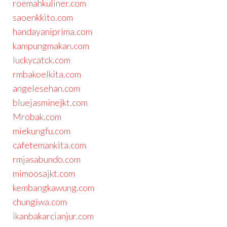
roemahkuliner.com
saoenkkito.com
handayaniprima.com
kampungmakan.com
luckycatck.com
rmbakoelkita.com
angelesehan.com
bluejasminejkt.com
Mrobak.com
miekungfu.com
cafetemankita.com
rmjasabundo.com
mimoosajkt.com
kembangkawung.com
chungiwa.com
ikanbakarcianjur.com