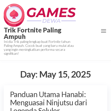
Skip
to
the
content
Trik Fortnite Paling
Ampuh
Ini dia Trik paling lengkap buat Fortnite tahun
Paling Ampuh. Cocok buat yang baru mulai atau
yang ingin meningkatkan performa secara
signifikan!
Day:
May 15, 2025
Panduan Utama Hanabi:
Menguasai Ninjutsu dari
Legenda Seluler