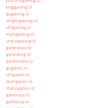
platformgaming.id
kinggaming.id
gogaming.id
dragongaming.id
ultigaming.id
multigaming.id
statusgaming.id
gameseasy.id
gamesking.id
gamesname.id
gogames.id
ultigames.id
multigames.id
statusgames.id
gameeasy.id
gameking.id