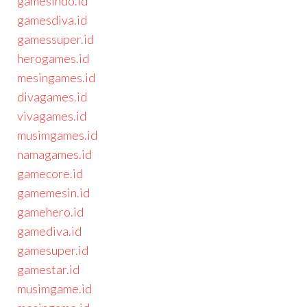
gamesindo.id
gamesdiva.id
gamessuper.id
herogames.id
mesingames.id
divagames.id
vivagames.id
musimgames.id
namagames.id
gamecore.id
gamemesin.id
gamehero.id
gamediva.id
gamesuper.id
gamestar.id
musimgame.id