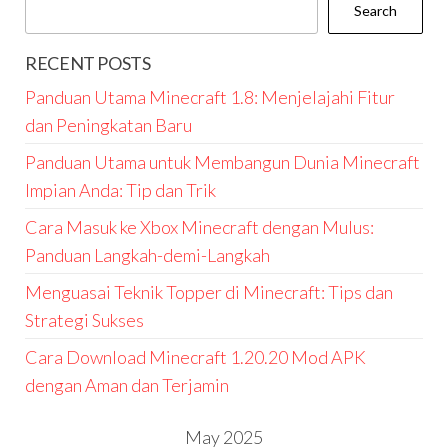
Search
RECENT POSTS
Panduan Utama Minecraft 1.8: Menjelajahi Fitur
dan Peningkatan Baru
Panduan Utama untuk Membangun Dunia Minecraft
Impian Anda: Tip dan Trik
Cara Masuk ke Xbox Minecraft dengan Mulus:
Panduan Langkah-demi-Langkah
Menguasai Teknik Topper di Minecraft: Tips dan
Strategi Sukses
Cara Download Minecraft 1.20.20 Mod APK
dengan Aman dan Terjamin
May 2025