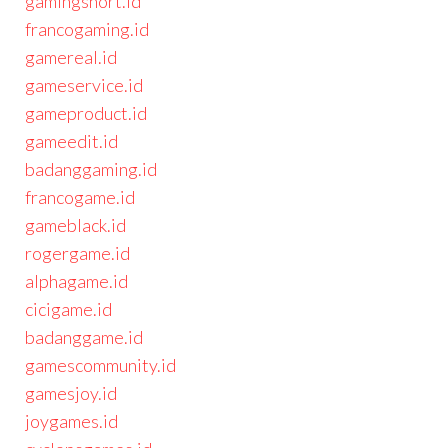
gamingshort.id
francogaming.id
gamereal.id
gameservice.id
gameproduct.id
gameedit.id
badanggaming.id
francogame.id
gameblack.id
rogergame.id
alphagame.id
cicigame.id
badanggame.id
gamescommunity.id
gamesjoy.id
joygames.id