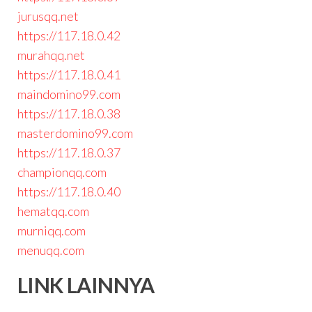
jurusqq.net
https://117.18.0.42
murahqq.net
https://117.18.0.41
maindomino99.com
https://117.18.0.38
masterdomino99.com
https://117.18.0.37
championqq.com
https://117.18.0.40
hematqq.com
murniqq.com
menuqq.com
LINK LAINNYA