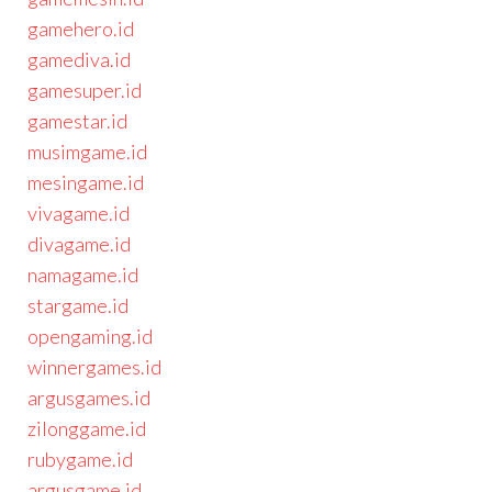
gamehero.id
gamediva.id
gamesuper.id
gamestar.id
musimgame.id
mesingame.id
vivagame.id
divagame.id
namagame.id
stargame.id
opengaming.id
winnergames.id
argusgames.id
zilonggame.id
rubygame.id
argusgame.id