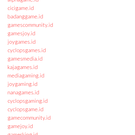
cicigame.id
badanggame.id
gamescommunity.id
gamesjoy.id
joygames.id
cyclopsgames.id
gamesmedia.id
kajagames.id
mediagaming.id
joygaming.id
nanagames.id
cyclopsgaming.id
cyclopsgame.id
gamecommunity.id
gamejoy.id
gamerking.id