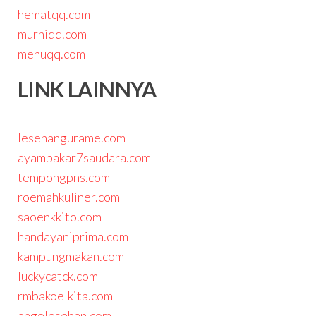
hematqq.com
murniqq.com
menuqq.com
LINK LAINNYA
lesehangurame.com
ayambakar7saudara.com
tempongpns.com
roemahkuliner.com
saoenkkito.com
handayaniprima.com
kampungmakan.com
luckycatck.com
rmbakoelkita.com
angelesehan.com