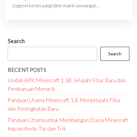
Legend keren yang bikin makin semangat…
Search
Search
RECENT POSTS
Unduh APK Minecraft 1.18: Jelajahi Fitur Baru dan
Pembaruan Menarik
Panduan Utama Minecraft 1.8: Menjelajahi Fitur
dan Peningkatan Baru
Panduan Utama untuk Membangun Dunia Minecraft
Impian Anda: Tip dan Trik