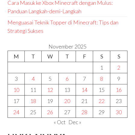
Cara Masuk ke Xbox Minecraft dengan Mulus:
Panduan Langkah-demi-Langkah
Menguasai Teknik Topper di Minecraft: Tips dan
Strategi Sukses
November 2025
M
T
W
T
F
S
S
1
2
3
4
5
6
7
8
9
10
11
12
13
14
15
16
17
18
19
20
21
22
23
24
25
26
27
28
29
30
« Oct
Dec »