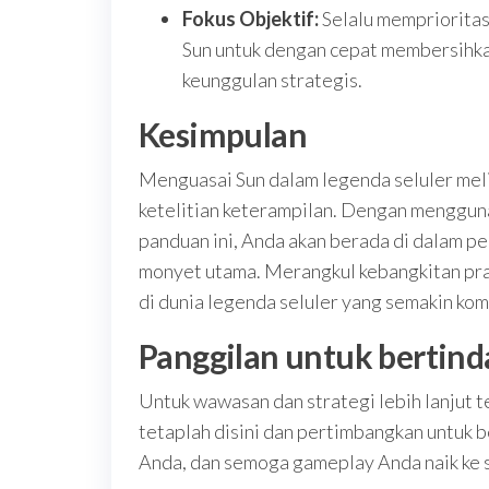
Fokus Objektif:
Selalu memprioritas
Sun untuk dengan cepat membersihka
keunggulan strategis.
Kesimpulan
Menguasai Sun dalam legenda seluler meli
ketelitian keterampilan. Dengan menggun
panduan ini, Anda akan berada di dalam p
monyet utama. Merangkul kebangkitan pra
di dunia legenda seluler yang semakin kom
Panggilan untuk bertind
Untuk wawasan dan strategi lebih lanjut 
tetaplah disini dan pertimbangkan untuk 
Anda, dan semoga gameplay Anda naik ke 