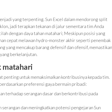
enjadi yang terpenting. Sun Excel dalam mendorong split
on, jadi terapkan tekanan di jalur sementara tim Anda
tilah dengan daya tahan matahari; Meskipun posisi yang
han cepat melawan hydro-monster akhir seperti penembak
bang yang mencakup barang defensif dan ofensif, memastika
yang berkelanjutan.
 matahari
t penting untuk memaksimalkan kontribusinya kepada tim.
berdasarkan preferensi gaya bermain pribadi:
an terhadap serangan dasar dan berkontribusi pada
serangan dan meningkatkan potensi pengejaran Sun