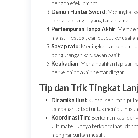
dengan efek lambat.
Demon Hunter Sword:
Meningkatkan
terhadap target yang tahan lama.
Pertempuran Tanpa Akhir:
Memberik
mana, lifesteal, dan output kerusak
Sayap ratu:
Meningkatkan kemampuan 
pengurangan kerusakan pasif.
Keabadian:
Menambahkan lapisan ke
perkelahian akhir pertandingan.
Tip dan Trik Tingkat Lan
Dinamika Ilusi:
Kuasai seni manipulas
tambahan tetapi untuk menipu musuh 
Koordinasi Tim:
Berkomunikasi denga
Ultimate. Upaya terkoordinasi dap
menghancurkan musuh.