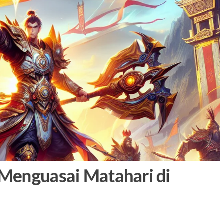
 Menguasai Matahari di