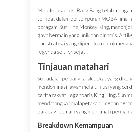
Mobile Legends: Bang Bang telah mengamb
terlibat dalam pertempuran MOBA lima-la
beragam, Sun, The Monkey King, menonjol 
gaya bermain yang unik dan dinamis. Arti
dan strategi yang diperlukan untuk mengu
legenda seluler sejati.
Tinjauan matahari
Sun adalah pejuang jarak dekat yang dik
mendominasi lawan melalui ilusi yang cer
cerita rakyat Legendaris King King, Sun 
mendatangkan malapetaka di medan perang
baik bagi pemain yang menikmati permaina
Breakdown Kemampuan