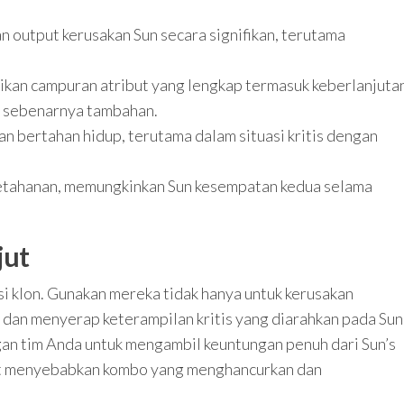
 output kerusakan Sun secara signifikan, terutama
an campuran atribut yang lengkap termasuk keberlanjuta
an sebenarnya tambahan.
bertahan hidup, terutama dalam situasi kritis dengan
tahanan, memungkinkan Sun kesempatan kedua selama
jut
i klon. Gunakan mereka tidak hanya untuk kerusakan
dan menyerap keterampilan kritis yang diarahkan pada Sun
n tim Anda untuk mengambil keuntungan penuh dari Sun’s
at menyebabkan kombo yang menghancurkan dan