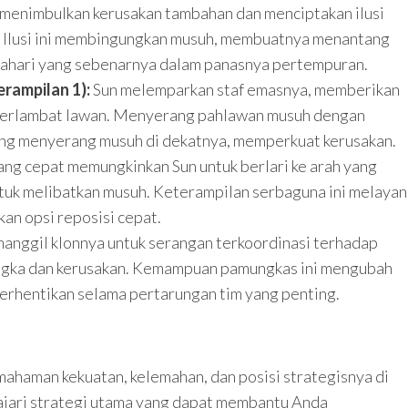
enimbulkan kerusakan tambahan dan menciptakan ilusi
. Ilusi ini membingungkan musuh, membuatnya menantang
ahari yang sebenarnya dalam panasnya pertempuran.
erampilan 1):
Sun melemparkan staf emasnya, memberikan
mperlambat lawan. Menyerang pahlawan musuh dengan
yang menyerang musuh di dekatnya, memperkuat kerusakan.
ng cepat memungkinkan Sun untuk berlari ke arah yang
tuk melibatkan musuh. Keterampilan serbaguna ini melayan
kan opsi reposisi cepat.
anggil klonnya untuk serangan terkoordinasi terhadap
ngka dan kerusakan. Kemampuan pamungkas ini mengubah
terhentikan selama pertarungan tim yang penting.
mahaman kekuatan, kelemahan, dan posisi strategisnya di
ajari strategi utama yang dapat membantu Anda