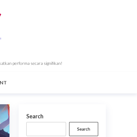
katkan performa secara signifikan!
ANT
Search
Search