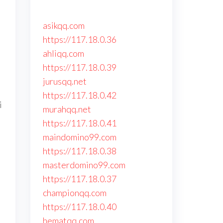
asikqq.com
https://117.18.0.36
ahliqq.com
https://117.18.0.39
jurusqq.net
https://117.18.0.42
i
murahqq.net
https://117.18.0.41
maindomino99.com
https://117.18.0.38
masterdomino99.com
https://117.18.0.37
championqq.com
https://117.18.0.40
hematqq.com