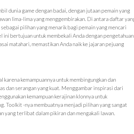
il dunia game dengan badai, dengan jutaan pemain yang
wan lima-lima yang menggembirakan. Di antara daftar yan
sebagai pilihan yang menarik bagi pemain yang mencari
kel ini bertujuan untuk membekali Anda dengan pengetahuan
asai matahari, memastikan Anda naik ke jajaran pejuang
enal karena kemampuannya untuk membingungkan dan
das dan serangan yang kuat. Menggambar inspirasi dari
menggunakan kemampuan kerajinan klonnya untuk
. Toolkit -nya membuatnya menjadi pilihan yang sangat
n yang terlibat dalam pikiran dan mengakali lawan.