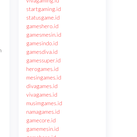
vivagaming.id
startgaming.id
statusgame.id
gameshero.id
gamesmesin.id
gamesindo.id
n
gamesdiva.id
gamessuper.id
herogames.id
mesingames.id
divagames.id
vivagames.id
musimgames.id
namagames.id
gamecore.id
gamemesin.id