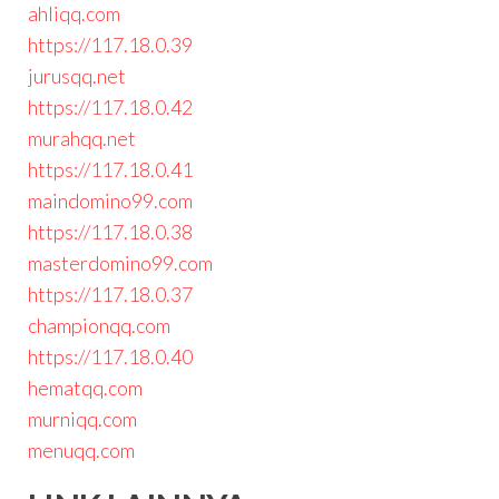
ahliqq.com
https://117.18.0.39
jurusqq.net
https://117.18.0.42
murahqq.net
https://117.18.0.41
maindomino99.com
https://117.18.0.38
masterdomino99.com
https://117.18.0.37
championqq.com
https://117.18.0.40
hematqq.com
murniqq.com
menuqq.com