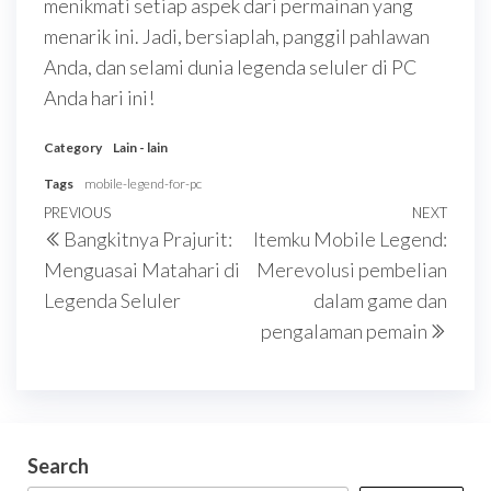
menikmati setiap aspek dari permainan yang
menarik ini. Jadi, bersiaplah, panggil pahlawan
Anda, dan selami dunia legenda seluler di PC
Anda hari ini!
Category
Lain - lain
Tags
mobile-legend-for-pc
Post
Previous
PREVIOUS
NEXT
Next
Bangkitnya Prajurit:
Itemku Mobile Legend:
navigation
Post
Post
Menguasai Matahari di
Merevolusi pembelian
Legenda Seluler
dalam game dan
pengalaman pemain
Search