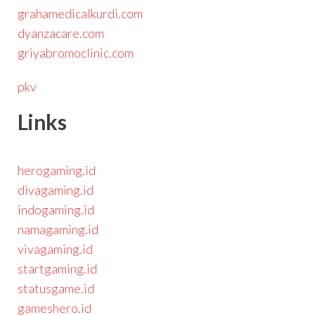
grahamedicalkurdi.com
dyanzacare.com
griyabromoclinic.com
pkv
Links
herogaming.id
divagaming.id
indogaming.id
namagaming.id
vivagaming.id
startgaming.id
statusgame.id
gameshero.id