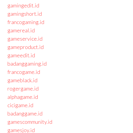
gamingedit.id
gamingshort.id
francogaming.id
gamereal.id
gameservice.id
gameproduct.id
gameedit.id
badanggaming.id
francogame.id
gameblack.id
rogergame.id
alphagame.id
cicigame.id
badanggame.id
gamescommunity.id
gamesjoy.id