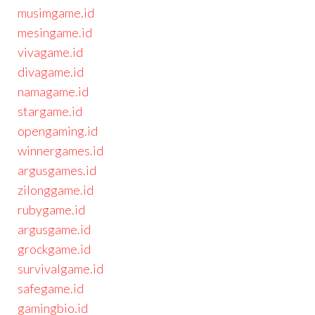
musimgame.id
mesingame.id
vivagame.id
divagame.id
namagame.id
stargame.id
opengaming.id
winnergames.id
argusgames.id
zilonggame.id
rubygame.id
argusgame.id
grockgame.id
survivalgame.id
safegame.id
gamingbio.id