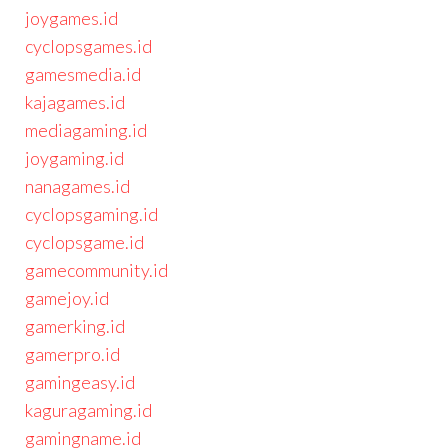
joygames.id
cyclopsgames.id
gamesmedia.id
kajagames.id
mediagaming.id
joygaming.id
nanagames.id
cyclopsgaming.id
cyclopsgame.id
gamecommunity.id
gamejoy.id
gamerking.id
gamerpro.id
gamingeasy.id
kaguragaming.id
gamingname.id