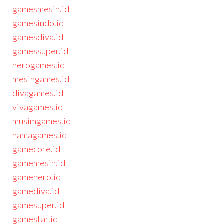
gamesmesin.id
gamesindo.id
gamesdiva.id
gamessuper.id
herogames.id
mesingames.id
divagames.id
vivagames.id
musimgames.id
namagames.id
gamecore.id
gamemesin.id
gamehero.id
gamediva.id
gamesuper.id
gamestar.id