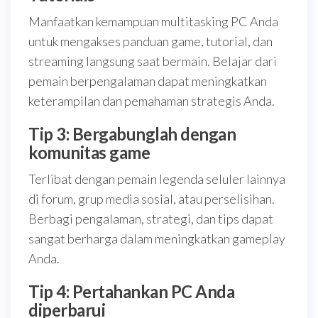
Manfaatkan kemampuan multitasking PC Anda
untuk mengakses panduan game, tutorial, dan
streaming langsung saat bermain. Belajar dari
pemain berpengalaman dapat meningkatkan
keterampilan dan pemahaman strategis Anda.
Tip 3: Bergabunglah dengan
komunitas game
Terlibat dengan pemain legenda seluler lainnya
di forum, grup media sosial, atau perselisihan.
Berbagi pengalaman, strategi, dan tips dapat
sangat berharga dalam meningkatkan gameplay
Anda.
Tip 4: Pertahankan PC Anda
diperbarui