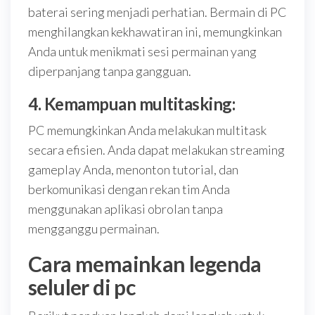
baterai sering menjadi perhatian. Bermain di PC
menghilangkan kekhawatiran ini, memungkinkan
Anda untuk menikmati sesi permainan yang
diperpanjang tanpa gangguan.
4.
Kemampuan multitasking:
PC memungkinkan Anda melakukan multitask
secara efisien. Anda dapat melakukan streaming
gameplay Anda, menonton tutorial, dan
berkomunikasi dengan rekan tim Anda
menggunakan aplikasi obrolan tanpa
mengganggu permainan.
Cara memainkan legenda
seluler di pc