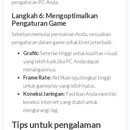
pengaturan PC Anda.
Langkah 6: Mengoptimalkan
Pengaturan Game
Sebelum memulai permainan Anda, sesuaikan
pengaturan dalam game untuk kinerja terbaik:
Grafik:
Setel ke tinggi untuk kualitas visual
yang lebih baik jika PC Anda dapat
menanganinya.
Frame Rate:
Aktifkan laju bingkai tinggi
untuk gameplay yang lebih halus.
Koneksi Jaringan:
Pastikan Anda memiliki
koneksi internet yang stabil untuk
mengurangi lag.
Tips untuk pengalaman