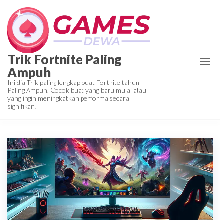
Skip
to
the
content
Trik Fortnite Paling
Ampuh
Ini dia Trik paling lengkap buat Fortnite tahun
Paling Ampuh. Cocok buat yang baru mulai atau
yang ingin meningkatkan performa secara
signifikan!